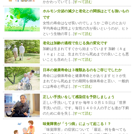
かかわっていて […]
すべて読む
ホルモン分泌の減少と老化との関係はとても強いもの
です
女性の寿命はなぜ長いのでしょうか ご存じのとおり
平均寿命は男性より女性の方が長いというのが、ヒト
という生物の常 […]
すべて読む
老化は加齢の過程で生じる負の変化です
加齢は生まれてすぐから始まっています 加齢（Ａｇ
ｉｎｇ）とは、生まれてから死ぬまでの良いことも悪
いことも含めた […]
すべて読む
日本の健康寿命は３種類あるのをご存じでしたか
寿命には個体寿命と健康寿命とがあります ヒトが生
まれてから死ぬまでの期間を個体寿命と言い、一般的
には寿命と呼ば […]
すべて読む
正しい手洗いをして感染症を予防しましょう
正しい手洗いしてますか 毎年１０月１５日は「世界
手洗いの日」です。毎日１４００人の子ども達が下痢
のために命を失 […]
すべて読む
味覚障害が「うつ病」によって起こる！？
「味覚障害」の症状について 「最近、何を食べても