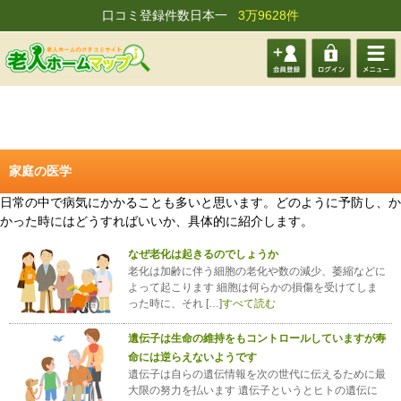
口コミ登録件数日本一
3万9628件
会員登
ログイ
メニュ
録する
ン
ー
家庭の医学
日常の中で病気にかかることも多いと思います。どのように予防し、か
かった時にはどうすればいいか、具体的に紹介します。
なぜ老化は起きるのでしょうか
老化は加齢に伴う細胞の老化や数の減少、萎縮などに
よって起こります 細胞は何らかの損傷を受けてしま
った時に、それ […]
すべて読む
遺伝子は生命の維持をもコントロールしていますが寿
命には逆らえないようです
遺伝子は自らの遺伝情報を次の世代に伝えるために最
大限の努力を払います 遺伝子というとヒトの遺伝に