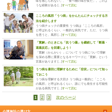
味を感じられない」、「食べ物の味が変だ」。このよ
うな経験がある […]
すべて読む
こころの風邪「うつ病」をかんたんにチェックする方
法を紹介します
うつ病チェックの重要性 うつ病は「こころの風邪」
と呼ばれるくらい、一般的な病気です。ただ、うつ病
を患うと、風邪 […]
すべて読む
「寛解」のときにも「抗うつ薬」を継続して「断薬・
退薬反応」を回避しよう！
「寛解（かんかい）」について うつ病について理解
を深める際に重要となるキーワードに「寛解」という
言葉があります […]
すべて読む
うつ病を適切に理解するために「症状」について知っ
ておこう
うつ病を理解する大切さ うつ病は一般的に「こころ
の風邪」と呼ばれるくらい、誰にでも発生する可能性
がある病気です […]
すべて読む
2
3
次のページ
1
介護施設の選び方