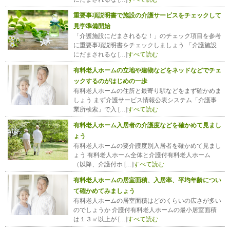
重要事項説明書で施設の介護サービスをチェックして
見学準備開始
「介護施設にだまされるな！」のチェック項目を参考
に重要事項説明書をチェックしましょう 「介護施設
にだまされるな […]
すべて読む
有料老人ホームの立地や建物などをネッドなどでチェ
ックするのがはじめの一歩
有料老人ホームの住所と最寄り駅などをまず確かめま
しょう まず介護サービス情報公表システム「介護事
業所検索」で入 […]
すべて読む
有料老人ホーム入居者の介護度などを確かめて見まし
ょう
有料老人ホームの要介護度別入居者を確かめて見まし
ょう 有料老人ホーム全体と介護付有料老人ホーム
（以降、介護付ホ […]
すべて読む
有料老人ホームの居室面積、入居率、平均年齢につい
て確かめてみましょう
有料老人ホームの居室面積はどのくらいの広さが多い
のでしょうか 介護付有料老人ホームの最小居室面積
は１３㎡以上が […]
すべて読む