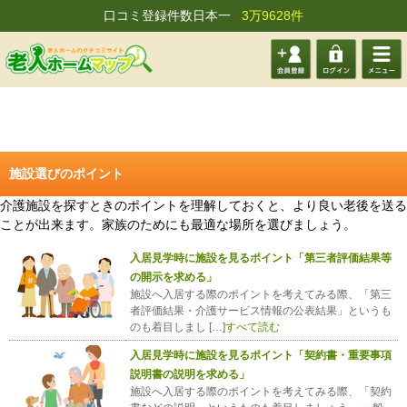
口コミ登録件数日本一
3万9628件
会員登
ログイ
メニュ
録する
ン
ー
施設選びのポイント
介護施設を探すときのポイントを理解しておくと、より良い老後を送る
ことが出来ます。家族のためにも最適な場所を選びましょう。
入居見学時に施設を見るポイント「第三者評価結果等
の開示を求める」
施設へ入居する際のポイントを考えてみる際、「第三
者評価結果・介護サービス情報の公表結果」というも
のも着目しまし […]
すべて読む
入居見学時に施設を見るポイント「契約書・重要事項
説明書の説明を求める」
施設へ入居する際のポイントを考えてみる際、「契約