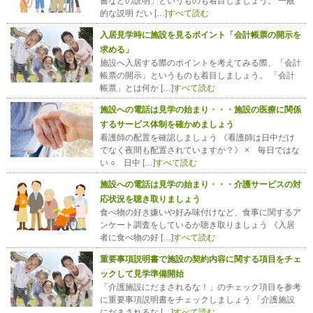
書などの説明」というものも着目しましょう。 一般
的な説明 だい […]
すべて読む
入居見学時に施設を見るポイント「会計帳票の開示を
求める」
施設へ入居する際のポイントを考えてみる際、「会計
帳票の開示」というものも着目しましょう。 「会計
帳票」とは何か […]
すべて読む
施設への電話は見学の始まり・・・施設の医療に関係
するサービス体制を確かめましょう
看護師の配置を確認しましょう 《看護師は日中だけ
でなく夜間も配置されていますか？》 × 毎日ではな
い ○ 日中 […]
すべて読む
施設への電話は見学の始まり・・・介護サービスの対
応状況を聴き取りましょう
食べ物の好き嫌いや好み味付けなど、食事に関するア
ンケート調査をしているか聴き取りましょう 《入居
者に食べ物の好 […]
すべて読む
重要事項説明書で施設の契約内容に関する項目をチェ
ックして見学準備開始
「介護施設にだまされるな！」のチェック項目を参考
に重要事項説明書をチェックしましょう 「介護施設
にだまされるな […]
すべて読む