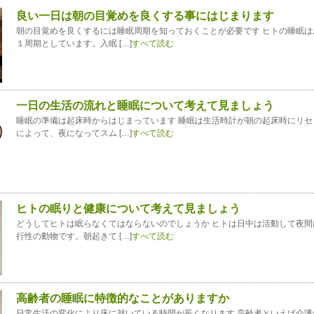
良い一日は朝の目覚めを良くする事にはじまります
朝の目覚めを良くするには睡眠周期を知っておくことが必要です ヒトの睡眠は
１周期としています。入眠 […]
すべて読む
一日の生活の流れと睡眠について考えて見ましょう
睡眠の準備は起床時からはじまっています 睡眠は生活時計が朝の起床時にリセ
によって、夜になってスム […]
すべて読む
ヒトの眠りと健康について考えて見ましょう
どうしてヒトは眠らなくてはならないのでしょうか ヒトは日中は活動して夜間
行性の動物です。朝起きて […]
すべて読む
高齢者の睡眠に特徴的なことがありますか
日常生活の変化により床に就いている時間が長くなります 高齢者といえば介護