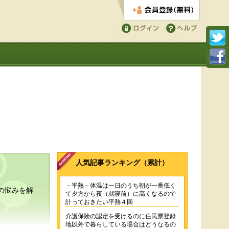
会員登録する
ログイン
ヘルプ
人気記事ランキング（累計）
－平熱－体温は一日のうち朝が一番低く
の悩みを解
て夕方から夜（就寝前）に高くなるので
計っておきたい平熱４回
介護保険の認定を受けるのに住民票登録
地以外で暮らしている場合はどうなるの