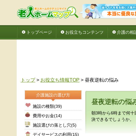
トップページ
お役立ちコンテンツ
介護の相
トップ
>
お役立ち情報TOP
> 昼夜逆転の悩み
介護施設の選び方
昼夜逆転の悩
施設の種類
(39)
朝3時から6時まで何
費用やお金
(14)
決できるでしょうか。
施設選びの落とし穴
(5)
デイサービスの利用
(15)