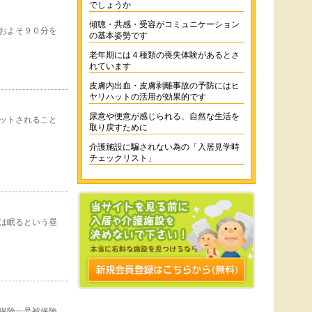
でしょうか
傾聴・共感・受容がコミュニケーション
およそ９０分を
の基本姿勢です
老年期には４種類の喪失体験があるとさ
れています
皮膚内出血・皮膚剥離事故の予防にはヒ
ヤリハットの活用が効果的です
尿意や便意が感じられる、自然な生活を
ットされること
取り戻すために
介護施設に騙されない為の「入居見学時
チェックリスト」
は眠るという昼
保険一号被保険