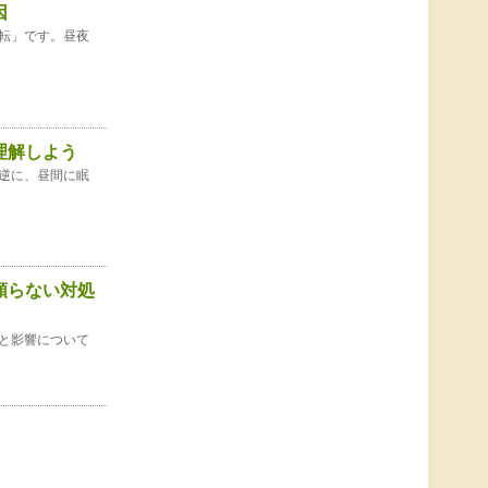
因
転」です。昼夜
理解しよう
逆に、昼間に眠
頼らない対処
と影響について