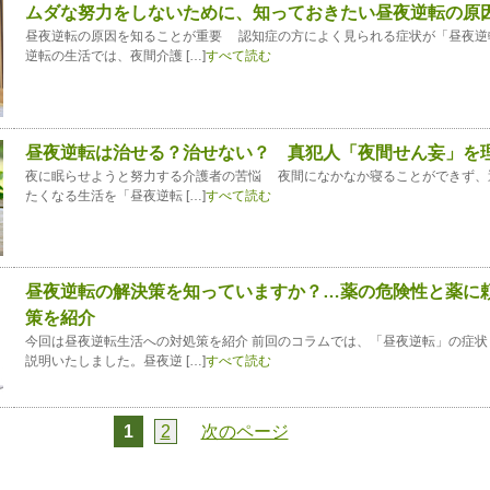
ムダな努力をしないために、知っておきたい昼夜逆転の原
昼夜逆転の原因を知ることが重要 認知症の方によく見られる症状が「昼夜逆
逆転の生活では、夜間介護 […]
すべて読む
昼夜逆転は治せる？治せない？ 真犯人「夜間せん妄」を
夜に眠らせようと努力する介護者の苦悩 夜間になかなか寝ることができず、
たくなる生活を「昼夜逆転 […]
すべて読む
昼夜逆転の解決策を知っていますか？…薬の危険性と薬に
策を紹介
今回は昼夜逆転生活への対処策を紹介 前回のコラムでは、「昼夜逆転」の症状
説明いたしました。昼夜逆 […]
すべて読む
1
2
次のページ