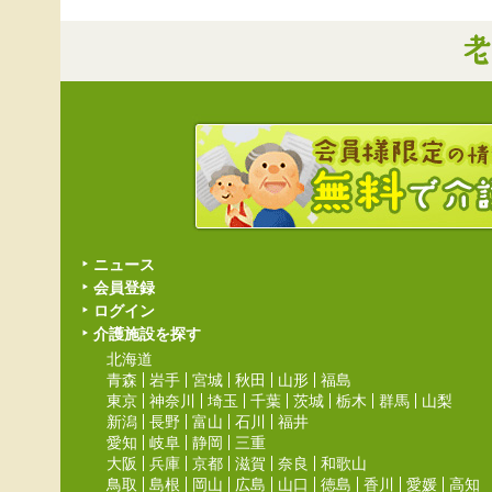
ニュース
会員登録
ログイン
介護施設を探す
北海道
青森
岩手
宮城
秋田
山形
福島
東京
神奈川
埼玉
千葉
茨城
栃木
群馬
山梨
新潟
長野
富山
石川
福井
愛知
岐阜
静岡
三重
大阪
兵庫
京都
滋賀
奈良
和歌山
鳥取
島根
岡山
広島
山口
徳島
香川
愛媛
高知