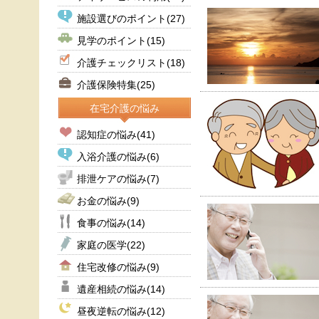
施設選びのポイント
(27)
見学のポイント
(15)
介護チェックリスト
(18)
介護保険特集
(25)
在宅介護の悩み
認知症の悩み
(41)
入浴介護の悩み
(6)
排泄ケアの悩み
(7)
お金の悩み
(9)
食事の悩み
(14)
家庭の医学
(22)
住宅改修の悩み
(9)
遺産相続の悩み
(14)
昼夜逆転の悩み
(12)