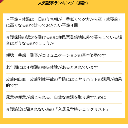
人気記事ランキング（累計）
－平熱－体温は一日のうち朝が一番低くて夕方から夜（就寝前）
に高くなるので計っておきたい平熱４回
介護保険の認定を受けるのに住民票登録地以外で暮らしている場
合はどうなるのでしょうか
傾聴・共感・受容がコミュニケーションの基本姿勢です
老年期には４種類の喪失体験があるとされています
皮膚内出血・皮膚剥離事故の予防にはヒヤリハットの活用が効果
的です
尿意や便意が感じられる、自然な生活を取り戻すために
介護施設に騙されない為の「入居見学時チェックリスト」