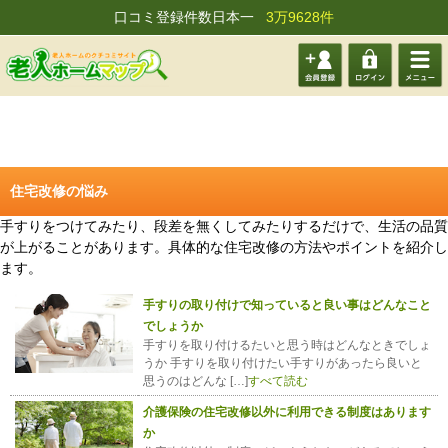
口コミ登録件数日本一
3万9628件
会員登
ログイ
メニュ
録する
ン
ー
住宅改修の悩み
手すりをつけてみたり、段差を無くしてみたりするだけで、生活の品質
が上がることがあります。具体的な住宅改修の方法やポイントを紹介し
ます。
手すりの取り付けで知っていると良い事はどんなこと
でしょうか
手すりを取り付けるたいと思う時はどんなときでしょ
うか 手すりを取り付けたい手すりがあったら良いと
思うのはどんな […]
すべて読む
介護保険の住宅改修以外に利用できる制度はあります
か