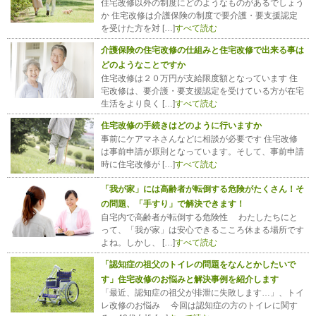
住宅改修以外の制度にどのようなものがあるでしょう
か 住宅改修は介護保険の制度で要介護・要支援認定
を受けた方を対 […]
すべて読む
介護保険の住宅改修の仕組みと住宅改修で出来る事は
どのようなことですか
住宅改修は２０万円が支給限度額となっています 住
宅改修は、要介護・要支援認定を受けている方が在宅
生活をより良く […]
すべて読む
住宅改修の手続きはどのように行いますか
事前にケアマネさんなどに相談が必要です 住宅改修
は事前申請が原則となっています。そして、事前申請
時に住宅改修が […]
すべて読む
「我が家」には高齢者が転倒する危険がたくさん！そ
の問題、「手すり」で解決できます！
自宅内で高齢者が転倒する危険性 わたしたちにと
って、「我が家」は安心できるこころ休まる場所です
よね。しかし、 […]
すべて読む
「認知症の祖父のトイレの問題をなんとかしたいで
す」住宅改修のお悩みと解決事例を紹介します
「最近、認知症の祖父が排泄に失敗します…」、トイ
レ改修のお悩み 今回は認知症の方のトイレに関す