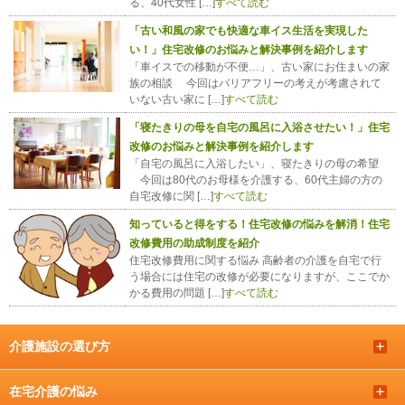
る、40代女性 […]
すべて読む
「古い和風の家でも快適な車イス生活を実現した
い！」住宅改修のお悩みと解決事例を紹介します
「車イスでの移動が不便…」、古い家にお住まいの家
族の相談 今回はバリアフリーの考えが考慮されて
いない古い家に […]
すべて読む
「寝たきりの母を自宅の風呂に入浴させたい！」住宅
改修のお悩みと解決事例を紹介します
「自宅の風呂に入浴したい」、寝たきりの母の希望
今回は80代のお母様を介護する、60代主婦の方の
自宅改修に関 […]
すべて読む
知っていると得をする！住宅改修の悩みを解消！住宅
改修費用の助成制度を紹介
住宅改修費用に関する悩み 高齢者の介護を自宅で行
う場合には住宅の改修が必要になりますが、ここでか
かる費用の問題 […]
すべて読む
介護施設の選び方
＋
在宅介護の悩み