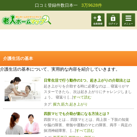
口コミ登録件数日本一
3万9628件
会員登
ログイ
メニュ
録する
ン
ー
介護生活の基本
介護生活の基本について、実用的な内容を紹介していきます。
日常生活で行う動作の1つ、起き上がりの介助法とは
起き上がりを介助する時に必要なのは… 寝返りがマ
スターできたら、次は起き上がりにチャレンジしまし
ょう。 寝返り […]
すべて読む
タグ:
握力
,
筋力
,
起き上がり
四肢マヒでも介助が楽になる方法とは？
四肢マヒとは… 四肢マヒとは、両上肢・下肢の知覚
や脳の障害、脊髄や運動のマヒの障害、両手・両足の
抹消神経障害、 […]
すべて読む