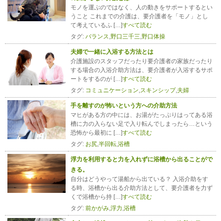
モノを運ぶのではなく、人の動きをサポートするとい
うこと これまでの介護は、要介護者を「モノ」とし
て考えているふ […]
すべて読む
タグ:
バランス
,
野口三千三
,
野口体操
夫婦で一緒に入浴する方法とは
介護施設のスタッフだったり要介護者の家族だったり
する場合の入浴介助方法は、要介護者が入浴するサポ
ートをするのが […]
すべて読む
タグ:
コミュニケーション
,
スキンシップ
,
夫婦
手を離すのが怖いという方への介助方法
マヒがある方の中には、お湯がたっぷりはってある浴
槽に力の入らない足で入り転んでしまったら…という
恐怖から最初に […]
すべて読む
タグ:
お尻
,
半回転
,
浴槽
浮力を利用すると力を入れずに浴槽から出ることがで
きる。
自分はどうやって湯船から出ている？ 入浴介助をす
る時、浴槽から出る介助方法として、要介護者を力ず
くで浴槽から持 […]
すべて読む
タグ:
前かがみ
,
浮力
,
浴槽