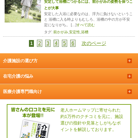
安定して浴槽につかるには、前かがみの姿勢を保つこ
とが大事
安定した入浴に必要なのは、浮力に負けないというこ
と 浴槽に入る時よりもむしろ、浴槽の中の方が不安
定になりがち。 […]
すべて読む
タグ:
前かがみ
,
安定性
,
浴槽
2
3
4
5
6
次のページ
1
介護施設の選び方
＋
在宅介護の悩み
＋
医療介護専門職向け
＋
老人ホームマップに寄せられた
約1万件のクチコミを元に、施設
選びの指針や見落としがちなポ
イントを解説しております。