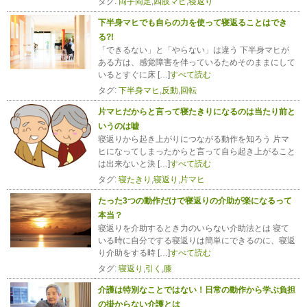
タグ:
両手両足
,
四肢マヒ
,
寝返り
下半身マヒでも自らの力を使って寝返ることはでき
る?!
「できるない」と「やらない」は違う 下半身マヒが
ある方は、感覚障害を伴っているためそのままにして
いるとすぐに床 […]
すべて読む
タグ:
下半身マヒ
,
反動
,
回転
片マヒだからと言って寝たきりになるのは当たり前と
いうのは嘘
寝返りから起き上がりにつながる動作を知ろう 片マ
ヒになってしまったからと言って自ら起き上がること
は出来ないと決 […]
すべて読む
タグ:
寝たきり
,
寝返り
,
片マヒ
たった3つの動作だけで寝返りの介助が楽になるって
本当？
寝返りを介助するとき力のいらない介助法とは 寝て
いる時に自分でする寝返りは簡単にできるのに、寝返
り介助をする時 […]
すべて読む
タグ:
寝返り
,
引く
,
膝
介護は特別なことではない！日常の動作から学ぶ負担
の掛からない介護とは