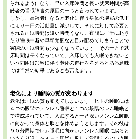
られるようになり、早い入床時間と長い就床時間が高
齢者の睡眠障害の原因の一つと言われています。
しかし、高齢者になると老化に伴う身体の機能の低下
により一日の活動量は減少して、それに対して必要と
される睡眠時間は短い時間くなり、夜間に排泄に起き
たり睡眠中断や早朝覚醒など目が醒めてしまうことで
実際の睡眠時間も少なくなっています。その一方で就
床時間は長くなっていて、入床しても入眠できないと
いう問題は加齢に伴う老化の進行を考えるとある意味
では当然の結果であるとも言えます。
老化により睡眠の質が変わります
老化は睡眠の質も変えてしまいます。ヒトの睡眠には
４つの段階のノンレム睡眠と１つの段階のレム睡眠と
で構成されていて、入眠すると一番深いノンレム睡眠
に向かって身体と脳とを休めようとします。その後は
９０分周期でレム睡眠に向かいノンレム睡眠に戻ると
いうくり返しを４～５回繰り返して覚醒するという睡