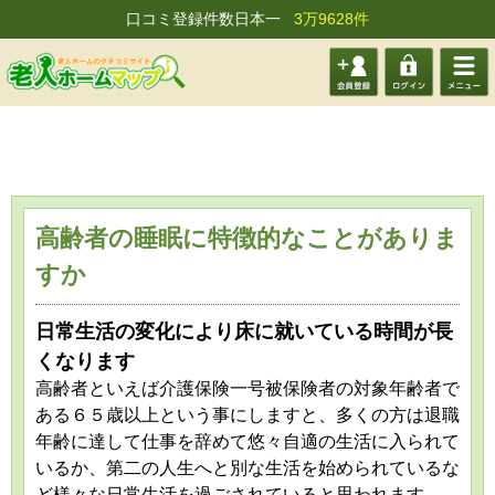
口コミ登録件数日本一
3万9628件
会員登
ログイ
メニュ
録する
ン
ー
高齢者の睡眠に特徴的なことがありま
すか
日常生活の変化により床に就いている時間が長
くなります
高齢者といえば介護保険一号被保険者の対象年齢者で
ある６５歳以上という事にしますと、多くの方は退職
年齢に達して仕事を辞めて悠々自適の生活に入られて
いるか、第二の人生へと別な生活を始められているな
ど様々な日常生活を過ごされていると思われます。