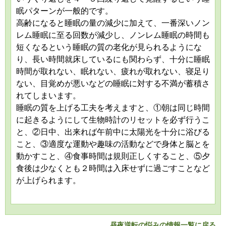
眠パターンが一般的です。
高齢になると睡眠の量の減少に加えて、一番深いノン
レム睡眠に至る回数が減少し、ノンレム睡眠の時間も
短くなるという睡眠の質の老化が見られるようにな
り、長い時間就床しているにも関わらず、十分に睡眠
時間が取れない、眠れない、疲れが取れない、寝足り
ない、目覚めが悪いなどの睡眠に対する不満が蓄積さ
れてしまいます。
睡眠の質を上げる工夫を考えますと、①朝は同じ時間
に起きるようにして生物時計のリセットを必ず行うこ
と、②日中、出来れば午前中に太陽光を十分に浴びる
こと、③適度な運動や趣味の活動などで身体と脳とを
動かすこと、④食事時間は規則正しくすること、⑤夕
食後は少なくとも２時間は入床せずに過ごすことなど
が上げられます。
昼夜逆転の悩みの情報一覧に戻る