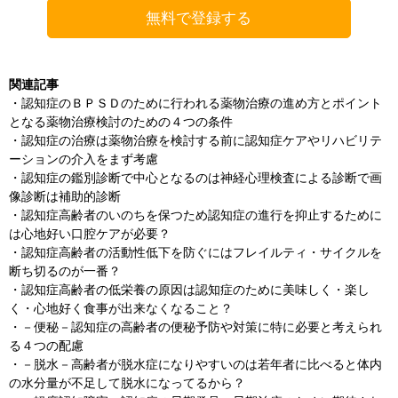
関連記事
・
認知症のＢＰＳＤのために行われる薬物治療の進め方とポイント
となる薬物治療検討のための４つの条件
・
認知症の治療は薬物治療を検討する前に認知症ケアやリハビリテ
ーションの介入をまず考慮
・
認知症の鑑別診断で中心となるのは神経心理検査による診断で画
像診断は補助的診断
・
認知症高齢者のいのちを保つため認知症の進行を抑止するために
は心地好い口腔ケアが必要？
・
認知症高齢者の活動性低下を防ぐにはフレイルティ・サイクルを
断ち切るのが一番？
・
認知症高齢者の低栄養の原因は認知症のために美味しく・楽し
く・心地好く食事が出来なくなること？
・
－便秘－認知症の高齢者の便秘予防や対策に特に必要と考えられ
る４つの配慮
・
－脱水－高齢者が脱水症になりやすいのは若年者に比べると体内
の水分量が不足して脱水になってるから？