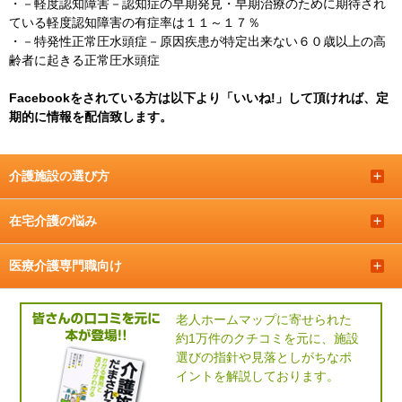
・
－軽度認知障害－認知症の早期発見・早期治療のために期待され
ている軽度認知障害の有症率は１１～１７％
・
－特発性正常圧水頭症－原因疾患が特定出来ない６０歳以上の高
齢者に起きる正常圧水頭症
Facebookをされている方は以下より「いいね!」して頂ければ、定
期的に情報を配信致します。
介護施設の選び方
＋
在宅介護の悩み
＋
医療介護専門職向け
＋
老人ホームマップに寄せられた
約1万件のクチコミを元に、施設
選びの指針や見落としがちなポ
イントを解説しております。