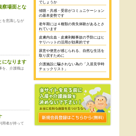
でしょうか
観察場面とな
傾聴・共感・受容がコミュニケーション
の基本姿勢です
とを意識しなが
老年期には４種類の喪失体験があるとさ
れています
皮膚内出血・皮膚剥離事故の予防にはヒ
ヤリハットの活用が効果的です
尿意や便意が感じられる、自然な生活を
取り戻すために
とになります
介護施設に騙されない為の「入居見学時
事を、介護職は
チェックリスト」
す
利用者が持って