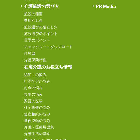
介護施設の選び方
PR Media
施設の種類
費用やお金
施設選びの落とし穴
施設選びのポイント
見学のポイント
チェックシートダウンロード
体験談
介護保険特集
在宅介護のお役立ち情報
認知症の悩み
排泄ケアの悩み
お金の悩み
食事の悩み
家庭の医学
住宅改修の悩み
遺産相続の悩み
昼夜逆転の悩み
介護・医療用語集
介護生活の基本