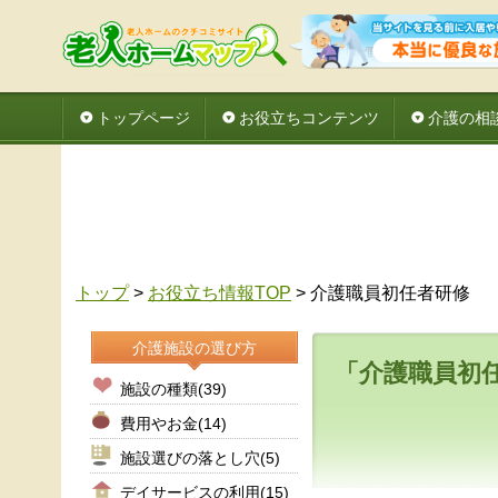
トップページ
お役立ちコンテンツ
介護の相
トップ
>
お役立ち情報TOP
> 介護職員初任者研修
介護施設の選び方
「介護職員初
施設の種類
(39)
費用やお金
(14)
施設選びの落とし穴
(5)
デイサービスの利用
(15)