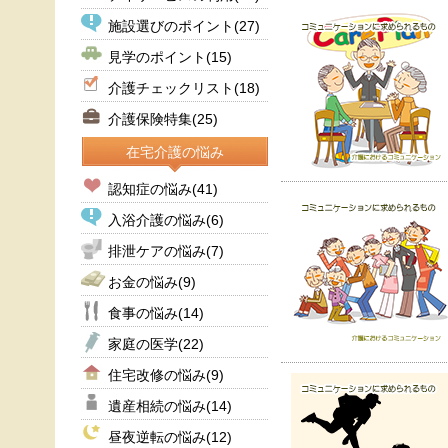
施設選びのポイント
(27)
見学のポイント
(15)
介護チェックリスト
(18)
介護保険特集
(25)
在宅介護の悩み
認知症の悩み
(41)
入浴介護の悩み
(6)
排泄ケアの悩み
(7)
お金の悩み
(9)
食事の悩み
(14)
家庭の医学
(22)
住宅改修の悩み
(9)
遺産相続の悩み
(14)
昼夜逆転の悩み
(12)