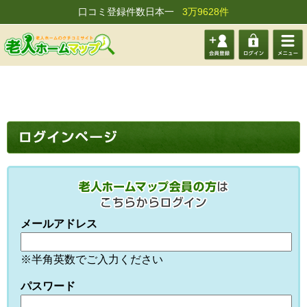
口コミ登録件数日本一
3万9628件
会員登
ログイ
メニュ
録する
ン
ー
メールアドレス
※半角英数でご入力ください
パスワード