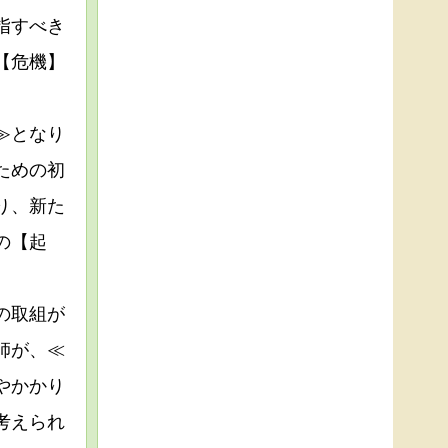
指すべき
【危機】
≫となり
ための初
り、新た
の【起
の取組が
師が、≪
やかかり
考えられ