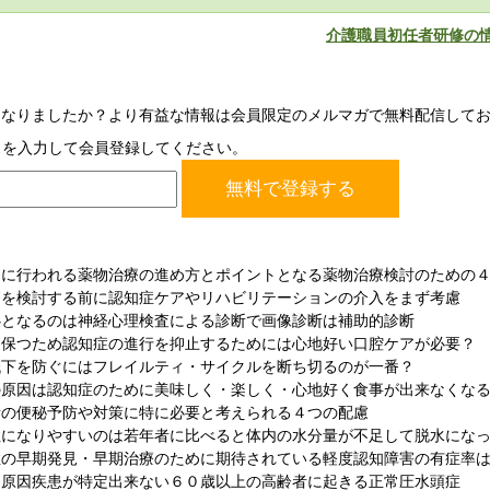
介護職員初任者研修の
になりましたか？より有益な情報は会員限定のメルマガで無料配信して
スを入力して会員登録してください。
めに行われる薬物治療の進め方とポイントとなる薬物治療検討のための
療を検討する前に認知症ケアやリハビリテーションの介入をまず考慮
心となるのは神経心理検査による診断で画像診断は補助的診断
を保つため認知症の進行を抑止するためには心地好い口腔ケアが必要？
低下を防ぐにはフレイルティ・サイクルを断ち切るのが一番？
の原因は認知症のために美味しく・楽しく・心地好く食事が出来なくな
者の便秘予防や対策に特に必要と考えられる４つの配慮
症になりやすいのは若年者に比べると体内の水分量が不足して脱水にな
症の早期発見・早期治療のために期待されている軽度認知障害の有症率
－原因疾患が特定出来ない６０歳以上の高齢者に起きる正常圧水頭症