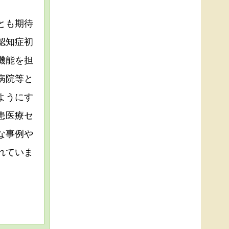
とも期待
認知症初
機能を担
病院等と
ようにす
患医療セ
な事例や
れていま