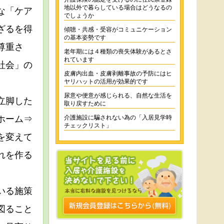
地以外で暮らしている場合はどうなるの
な「ケア
でしょうか
ざるを得
傾聴・共感・受容がコミュニケーション
の基本姿勢です
尊重さ
老年期には４種類の喪失体験があるとさ
れています
社会」の
皮膚内出血・皮膚剥離事故の予防にはヒ
ヤリハットの活用が効果的です
尿意や便意が感じられる、自然な生活を
立脚した
取り戻すために
ホーム⇒
介護施設に騙されない為の「入居見学時
チェックリスト」
を変えて
れを作る
いる施策
図ること