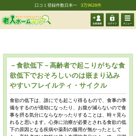
口コミ登録件数日本一
3万9628件
会員登
ログイ
メニュ
録する
ン
ー
－食欲低下－高齢者で起こりがちな食
欲低下でおそろしいのは嵌まり込み
やすいフレイルティ・サイクル
食欲の低下は、誰にでも起こり得るもので、食事の準
備をするのが億劫になったり、お腹が減らないので食
事を摂る気分にならなかったりすることは、時々見ら
れると思います。心身に治療が必要とされる食欲の低
下の原因となる疾病や薬剤の服用が無かったとして