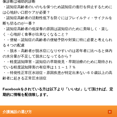
像診断は補助的診断
・
認知症高齢者のいのちを保つため認知症の進行を抑止するために
は心地好い口腔ケアが必要？
・
認知症高齢者の活動性低下を防ぐにはフレイルティ・サイクルを
断ち切るのが一番？
・
認知症高齢者の低栄養の原因は認知症のために美味しく・楽し
く・心地好く食事が出来なくなること？
・
－便秘－認知症の高齢者の便秘予防や対策に特に必要と考えられ
る４つの配慮
・
－脱水－高齢者が脱水症になりやすいのは若年者に比べると体内
の水分量が不足して脱水になってるから？
・
－軽度認知障害－認知症の早期発見・早期治療のために期待され
ている軽度認知障害の有症率は１１～１７％
・
－特発性正常圧水頭症－原因疾患が特定出来ない６０歳以上の高
齢者に起きる正常圧水頭症
Facebookをされている方は以下より「いいね!」して頂ければ、定
期的に情報を配信致します。
介護施設の選び方
＋