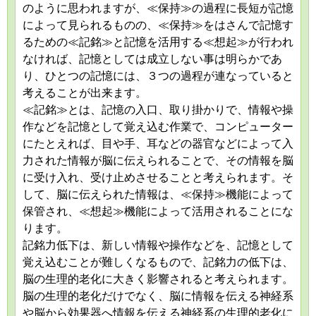
のように思われますが、≪保持≫の過程に長短が記憶
によって見られるものの、≪保持≫をはさんで記憶す
るための≪記銘≫と記憶を活用する≪想起≫が行われ
なければ、記憶としては成立しない事は明らかであ
り、ひとつの記憶には、３つの過程が連なっていると
考えることが出来ます。
≪記銘≫とは、記憶の入口、取り掛かりで、情報や操
作などを記憶として覚え込む作業で、コンピューター
にたとえれば、目や手、耳などの器官などによって入
力された情報が脳に伝えられることで、その情報を脳
に受け入れ、受け止めさせることと考えられます。そ
して、脳に伝えられた情報は、≪保持≫機能によって
保管され、≪想起≫機能によって活用されることにな
ります。
記銘力低下は、新しい情報や操作などを、記憶として
覚え込むことが難しくなるもので、記銘力の低下は、
脳の生理的老化に大きく影響されると考えられます。
脳の生理的老化だけでなく、脳に情報を伝える神経系
や脳から効果器へ情報を伝える神経系の生理的老化に