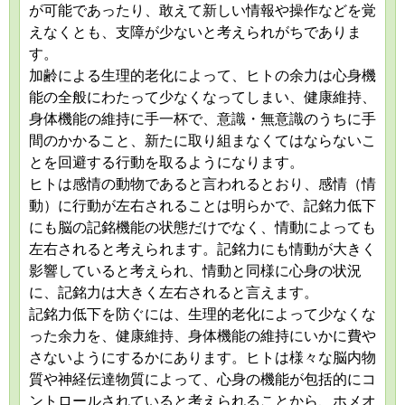
が可能であったり、敢えて新しい情報や操作などを覚
えなくとも、支障が少ないと考えられがちでありま
す。
加齢による生理的老化によって、ヒトの余力は心身機
能の全般にわたって少なくなってしまい、健康維持、
身体機能の維持に手一杯で、意識・無意識のうちに手
間のかかること、新たに取り組まなくてはならないこ
とを回避する行動を取るようになります。
ヒトは感情の動物であると言われるとおり、感情（情
動）に行動が左右されることは明らかで、記銘力低下
にも脳の記銘機能の状態だけでなく、情動によっても
左右されると考えられます。記銘力にも情動が大きく
影響していると考えられ、情動と同様に心身の状況
に、記銘力は大きく左右されると言えます。
記銘力低下を防ぐには、生理的老化によって少なくな
った余力を、健康維持、身体機能の維持にいかに費や
さないようにするかにあります。ヒトは様々な脳内物
質や神経伝達物質によって、心身の機能が包括的にコ
ントロールされていると考えられることから、ホメオ