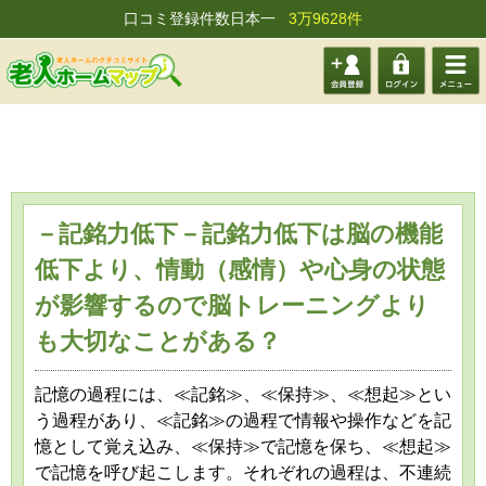
口コミ登録件数日本一
3万9628件
会員登
ログイ
メニュ
録する
ン
ー
－記銘力低下－記銘力低下は脳の機能
低下より、情動（感情）や心身の状態
が影響するので脳トレーニングより
も大切なことがある？
記憶の過程には、≪記銘≫、≪保持≫、≪想起≫とい
う過程があり、≪記銘≫の過程で情報や操作などを記
憶として覚え込み、≪保持≫で記憶を保ち、≪想起≫
で記憶を呼び起こします。それぞれの過程は、不連続