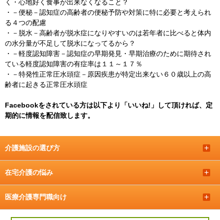
く・心地好く食事が出来なくなること？
・
－便秘－認知症の高齢者の便秘予防や対策に特に必要と考えられ
る４つの配慮
・
－脱水－高齢者が脱水症になりやすいのは若年者に比べると体内
の水分量が不足して脱水になってるから？
・
－軽度認知障害－認知症の早期発見・早期治療のために期待され
ている軽度認知障害の有症率は１１～１７％
・
－特発性正常圧水頭症－原因疾患が特定出来ない６０歳以上の高
齢者に起きる正常圧水頭症
Facebookをされている方は以下より「いいね!」して頂ければ、定
期的に情報を配信致します。
介護施設の選び方
＋
在宅介護の悩み
＋
医療介護専門職向け
＋