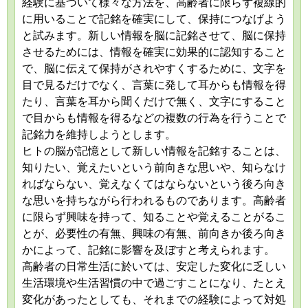
経験に基づいて様々な方法を、高齢者に限らず複線的
に用いることで記銘を確実にして、保持につなげよう
と試みます。新しい情報を脳に記銘させて、脳に保持
させるためには、情報を確実に効果的に認知すること
で、脳に伝えて保持がされやすくするために、文字を
目で見るだけでなく、言葉に発して耳からも情報を得
たり、言葉を耳から聞くだけで無く、文字にすること
で目からも情報を得るなどの複数の行為を行うことで
記銘力を維持しようとします。
ヒトの脳が記憶として新しい情報を記銘することは、
知りたい、覚えたいという前向きな思いや、知らなけ
ればならない、覚えなくてはならないという後ろ向き
な思いを持ちながら行われるものであります。高齢者
に限らず興味を持って、知ることや覚えることがるこ
とが、必要性の有無、興味の有無、前向きか後ろ向き
かによって、記銘に影響を及ぼすと考えられます。
高齢者の日常生活に於いては、安定した変化に乏しい
生活環境や生活習慣の中で過ごすことになり、たとえ
変化があったとしても、それまでの経験によって対処