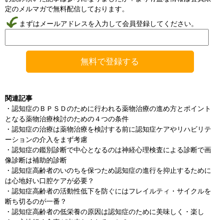
定のメルマガで無料配信しております。
まずはメールアドレスを入力して会員登録してください。
関連記事
・
認知症のＢＰＳＤのために行われる薬物治療の進め方とポイント
となる薬物治療検討のための４つの条件
・
認知症の治療は薬物治療を検討する前に認知症ケアやリハビリテ
ーションの介入をまず考慮
・
認知症の鑑別診断で中心となるのは神経心理検査による診断で画
像診断は補助的診断
・
認知症高齢者のいのちを保つため認知症の進行を抑止するために
は心地好い口腔ケアが必要？
・
認知症高齢者の活動性低下を防ぐにはフレイルティ・サイクルを
断ち切るのが一番？
・
認知症高齢者の低栄養の原因は認知症のために美味しく・楽し