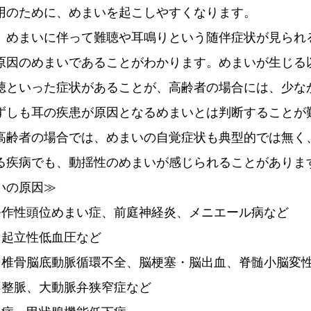
用のために、めまいを起こしやすくなります。
、めまいに伴って難聴や耳鳴りという随伴症状が見られ
原因のめまいであることがわかります。めまいが生じる
聴といった症状があることが、高齢者の場合には、少な
ずしも耳の疾患が原因となるめまいとは判断することが
高齢者の場合では、めまいの自覚症状も典型的では無く
る疾病でも、動揺性のめまいが感じられることがありま
いの原因≫
発作性頭位めまい症、前庭神経炎、メニエール病など
：起立性低血圧など
：椎骨脳底動脈循環不全、脳梗塞・脳出血、脊髄小脳変
不整脈、大動脈弁狭窄症など