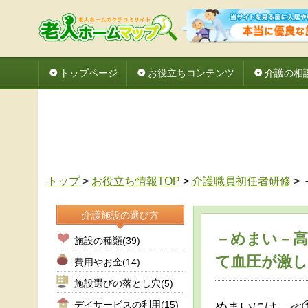
トップページ
お役立ちコンテンツ
介護の相
トップ
>
お役立ち情報TOP
>
介護職員初任者研修
>
介護施設の選び方
－めまい－
施設の種類
(39)
て血圧が激し
費用やお金
(14)
施設選びの落とし穴
(5)
デイサービスの利用
(15)
めまいには、≪