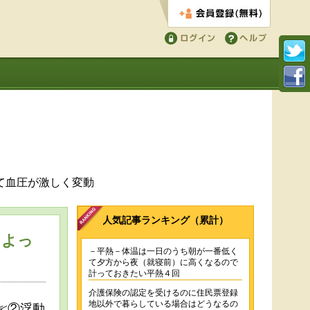
会員登録する
ログイン
ヘルプ
て血圧が激しく変動
人気記事ランキング（累計）
によっ
－平熱－体温は一日のうち朝が一番低く
て夕方から夜（就寝前）に高くなるので
計っておきたい平熱４回
介護保険の認定を受けるのに住民票登録
地以外で暮らしている場合はどうなるの
≪②浮動