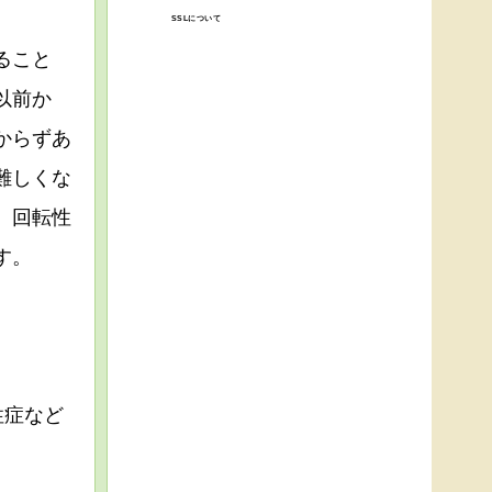
SSLについて
ること
以前か
からずあ
難しくな
、回転性
す。
性症など