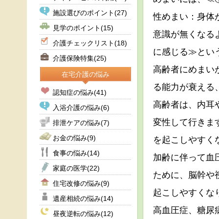
施設選びのポイント
(27)
性めまい：身体
見学のポイント
(15)
意識が無くなる
介護チェックリスト
(18)
に感じる≫とい
介護保険特集
(25)
高齢者にめまい
在宅介護の悩み
る能力が衰える
認知症の悩み
(41)
高齢者は、内耳
入浴介護の悩み
(6)
変性して行きま
排泄ケアの悩み
(7)
お金の悩み
(9)
を起こしやすく
食事の悩み
(14)
加齢に伴って血
家庭の医学
(22)
ために、脳幹や
住宅改修の悩み
(9)
起こしやすくな
遺産相続の悩み
(14)
高血圧症、糖尿
昼夜逆転の悩み
(12)