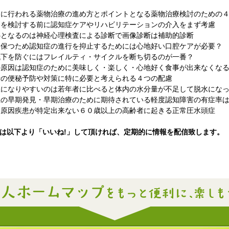
めに行われる薬物治療の進め方とポイントとなる薬物治療検討のための
療を検討する前に認知症ケアやリハビリテーションの介入をまず考慮
心となるのは神経心理検査による診断で画像診断は補助的診断
を保つため認知症の進行を抑止するためには心地好い口腔ケアが必要？
低下を防ぐにはフレイルティ・サイクルを断ち切るのが一番？
の原因は認知症のために美味しく・楽しく・心地好く食事が出来なくな
者の便秘予防や対策に特に必要と考えられる４つの配慮
症になりやすいのは若年者に比べると体内の水分量が不足して脱水にな
症の早期発見・早期治療のために期待されている軽度認知障害の有症率
－原因疾患が特定出来ない６０歳以上の高齢者に起きる正常圧水頭症
いる方は以下より「いいね!」して頂ければ、定期的に情報を配信致します。