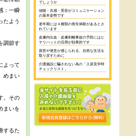
でしょうか
感：一瞬
傾聴・共感・受容がコミュニケーション
の基本姿勢です
ったよう
老年期には４種類の喪失体験があるとさ
れています
皮膚内出血・皮膚剥離事故の予防にはヒ
を調節す
ヤリハットの活用が効果的です
尿意や便意が感じられる、自然な生活を
取り戻すために
によって
介護施設に騙されない為の「入居見学時
チェックリスト」
、めまい
す。その
めまいを
療するた