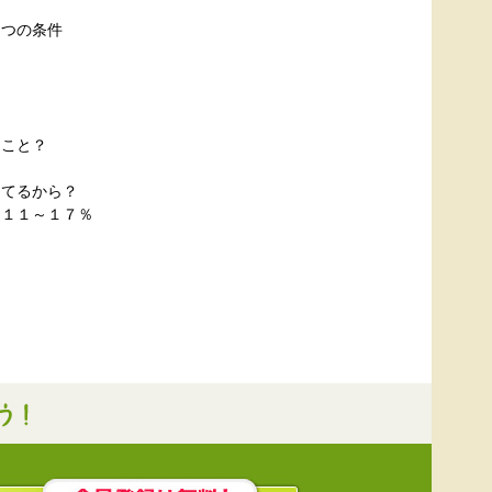
４つの条件
ること？
ってるから？
は１１～１７％