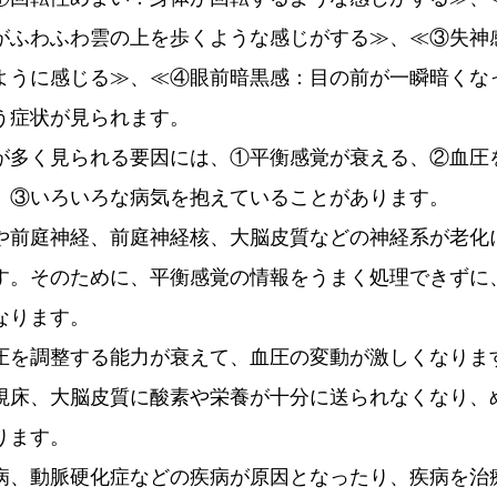
がふわふわ雲の上を歩くような感じがする≫、≪③失神
ように感じる≫、≪④眼前暗黒感：目の前が一瞬暗くな
う症状が見られます。
が多く見られる要因には、①平衡感覚が衰える、②血圧
、③いろいろな病気を抱えていることがあります。
や前庭神経、前庭神経核、大脳皮質などの神経系が老化
す。そのために、平衡感覚の情報をうまく処理できずに
なります。
圧を調整する能力が衰えて、血圧の変動が激しくなりま
視床、大脳皮質に酸素や栄養が十分に送られなくなり、
ります。
病、動脈硬化症などの疾病が原因となったり、疾病を治