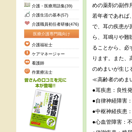
めの薬剤の副作
介護・医療用語集
(39)
介護生活の基本
(57)
若年者であれば
介護職員初任者研修
(476)
で、耳の疾患が
医療介護専門職向け
ら、耳鳴りや難
介護福祉士
ることから、必
ケアマネージャー
ります。また、
看護師
のめまいが生じ
作業療法士
≪高齢者のめま
●耳疾患：良性
●自律神経障害
●中枢神経疾患
●心血管障害：