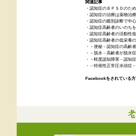
関連記事
・
認知症のＢＰＳＤのた
・
認知症の治療は薬物治
・
認知症の鑑別診断で中
・
認知症高齢者のいのち
・
認知症高齢者の活動性
・
認知症高齢者の低栄養
・
－便秘－認知症の高齢
・
－脱水－高齢者が脱水
・
－軽度認知障害－認知
・
－特発性正常圧水頭症
Facebookをされて