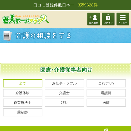
口コミ登録件数日本一
3万9628件
会員登
ログイ
メニュ
録する
ン
ー
全て
お仕事トラブル
これアリ?
介護体験
介護士
看護師
作業療法士
ｹｱﾏﾈ
医師
薬剤師
投