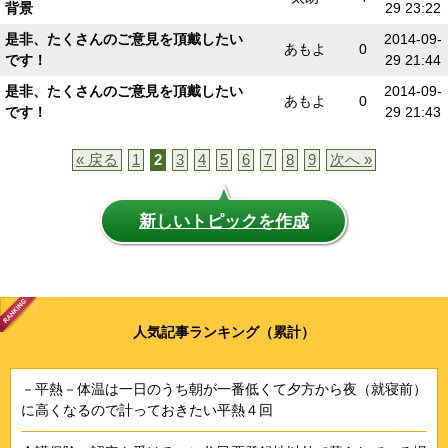
背景
29 23:22
是非、たくさんのご意見を頂戴したい
2014-09-
あもよ
0
です！
29 21:44
是非、たくさんのご意見を頂戴したい
2014-09-
あもよ
0
です！
29 21:43
« 戻る
1
2
3
4
5
6
7
8
9
次へ »
新しいトピックを作成
人気記事ランキング（累計）
－平熱－体温は一日のうち朝が一番低くて夕方から夜（就寝前）
に高くなるので計っておきたい平熱４回