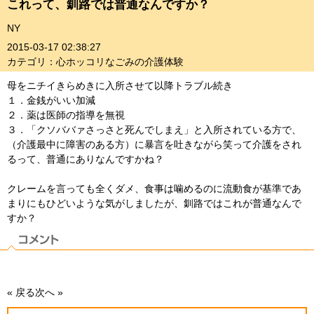
これって、釧路では普通なんですか？
NY
2015-03-17 02:38:27
カテゴリ：心ホッコリなごみの介護体験
母をニチイきらめきに入所させて以降トラブル続き
１．金銭がいい加減
２．薬は医師の指導を無視
３．「クソババァさっさと死んでしまえ」と入所されている方で、
（介護最中に障害のある方）に暴言を吐きながら笑って介護をされ
るって、普通にありなんですかね？
クレームを言っても全くダメ、食事は噛めるのに流動食が基準であ
まりにもひどいような気がしましたが、釧路ではこれが普通なんで
すか？
« 戻る
次へ »