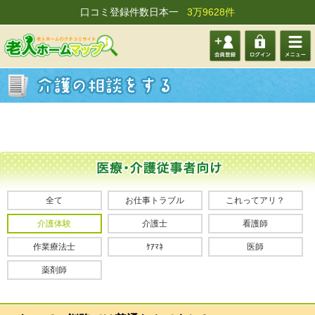
口コミ登録件数日本一
3万9628件
会員登
ログイ
メニュ
録する
ン
ー
全て
お仕事トラブル
これってアリ？
介護体験
介護士
看護師
作業療法士
ｹｱﾏﾈ
医師
薬剤師