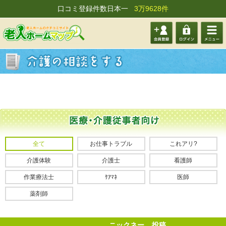
口コミ登録件数日本一
3万9628件
会員登
ログイ
メニュ
録する
ン
ー
全て
お仕事トラブル
これアリ?
介護体験
介護士
看護師
作業療法士
ｹｱﾏﾈ
医師
薬剤師
ニックネー
投稿