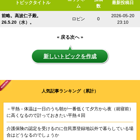
トピックタイトル
最新投稿日
ム
数
前略。高波仁子殿。
2026-05-20
ロビン
0
26.5.20（水）。
23:10
« 戻る
次へ »
新しいトピックを作成
人気記事ランキング（累計）
－平熱－体温は一日のうち朝が一番低くて夕方から夜（就寝前）
に高くなるので計っておきたい平熱４回
介護保険の認定を受けるのに住民票登録地以外で暮らしている場
合はどうなるのでしょうか