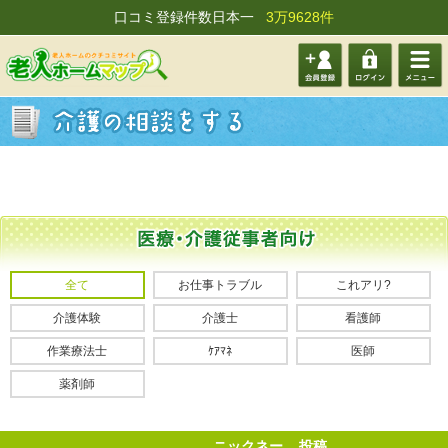
口コミ登録件数日本一
3万9628件
会員登
ログイ
メニュ
録する
ン
ー
全て
お仕事トラブル
これアリ?
介護体験
介護士
看護師
作業療法士
ｹｱﾏﾈ
医師
薬剤師
ニックネー
投稿