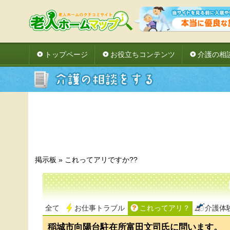
トップページ
お役立ちコンテンツ
介護の相
掲示板
»
これってアリですか??
全て
お仕事トラブル
これってアリ？
介護体
稲城市向陽台駐在所富田文司氏に問います。