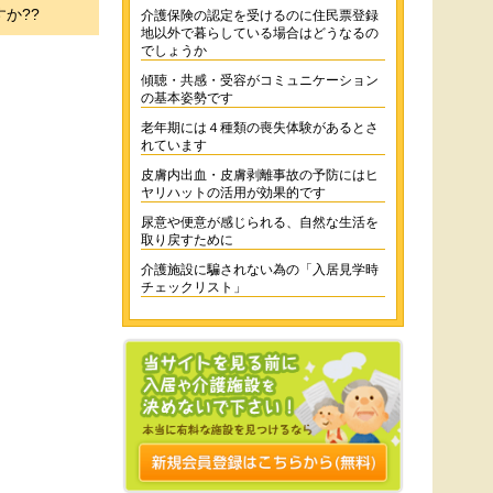
か??
介護保険の認定を受けるのに住民票登録
地以外で暮らしている場合はどうなるの
でしょうか
傾聴・共感・受容がコミュニケーション
の基本姿勢です
老年期には４種類の喪失体験があるとさ
れています
皮膚内出血・皮膚剥離事故の予防にはヒ
ヤリハットの活用が効果的です
尿意や便意が感じられる、自然な生活を
取り戻すために
介護施設に騙されない為の「入居見学時
チェックリスト」