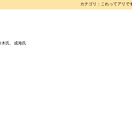
カテゴリ：これってアリです
、鈴木氏、成海氏