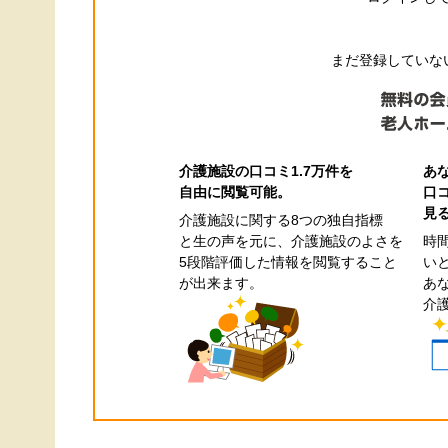
まだ登録していない
介護施設の口コミ1.7万件を
あ
自由に閲覧可能。
口
見
介護施設に関する8つの独自指標
と生の声を元に、介護施設のよさを
時
5段階評価した情報を閲覧すること
い
が出来ます。
あ
介