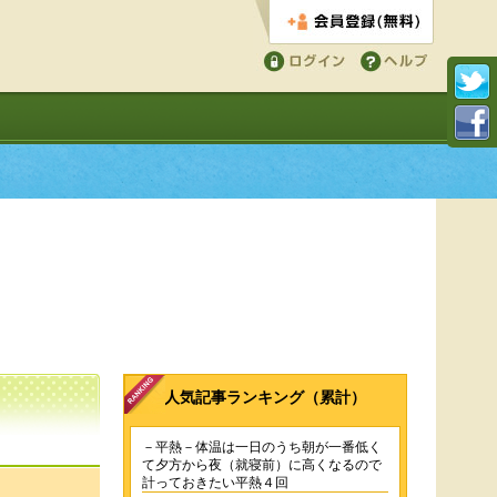
会員登録する
ログイン
ヘルプ
人気記事ランキング（累計）
－平熱－体温は一日のうち朝が一番低く
て夕方から夜（就寝前）に高くなるので
計っておきたい平熱４回