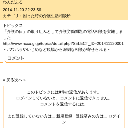
わんだふる
2014-11-20 22:23:56
カテゴリ：困った時の介護生活相談所
トピックス
「介護の日」の取り組みとして介護労働問題の電話相談を実施しま
した
http://www.nccu.gr.jp/topics/detail.php?SELECT_ID=201411130001
～パワハラやいじめなど現場から深刻な相談が寄せられる～
« 戻る
次へ »
このトピックには
0
件の返信
があります。
ログインしていないと、コメントに返信できません。
コメントを返信するには、
まだ登録していない方は...
新規登録
登録済みの方は...
ログイ
ン