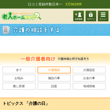
口コミ登録件数日本一
3万9628件
会員登
ログイ
メニュ
録する
ン
ー
全て
介護相談
介護認定
お悩み
施設の事
お金の事
癒し部屋
話題
地域情報
トピックス 「介護の日」