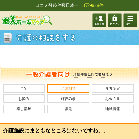
口コミ登録件数日本一
3万9628件
会員登
ログイ
メニュ
録する
ン
ー
全て
介護相談
介護認定
お悩み
施設の事
お金の事
癒し部屋
話題
地域情報
介護施設にまともなところはないですね。。