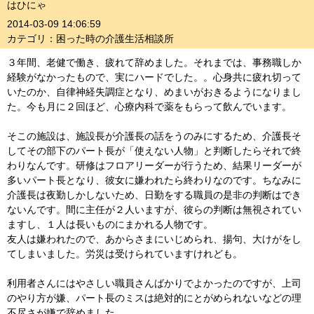
はひにゃ
2014-03-09 14:06:59
カテゴリ：困った時の介護生活相談所
３年間、老健で働き、疲れて辞めました。それまでは、事務職しか
経験がなかったもので、実にハードでした。。心身共に疲れ切って
いたのか、自律神経失調症となり、めまいがおきるようになりまし
た。今も月に２回ほど、心療内科で薬をもらって飲んでいます。
そこの施設は、施設長が介護長の話をうのみにするため、介護長そ
してその部下のパート長が「使えない人物」と判断したらそれで終
わりなんです。研修はフロアリーダーが行うため、結果リーダーが
多いパート長となり、彼女に嫌われたら終わりなのです。ちなみに
介護長は夜勤しかしないため、日勤をする職員の是非の判断はでき
ないんです。間に主任が２人いますが、彼らの判断は無視されてい
ますし、１人は長いものにまかれる人物です。
友人は嫌われたので、あからさまにいじめられ、揚句、大けがをし
てしまいました。労災は受けられていますけれども。
利用者さんにはやさしい職員さんばかりでよかったのですが、上司
のやり方が嫌、パート長のミスは絶対的にとがめられないなどの理
不尽さが嫌で辞めました。