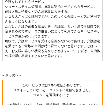
介護をしてもらうサービス。
ショートステイ…短期間、施設に宿泊させてもらうサービス。
施設入所…特養などの入居施設に入居する。
かなり大ざっぱな説明ですが、このような介護サービスが利用で
きるようになります。
ただし、介護の必要な度合いを「介護度」という形で８段階で判
定されるのですが、その度合いによって利用できるサービスやサ
ービスの量が変わってきます。
現状で、介護サービスを受ける必要がないのであれば、介護認定
を受けてもご家族の生活は特に変わらないと思います。とはい
え、お父様の詳しい状況も分かりかねますので、まずは、自治体
の福祉課に相談すると良いと思います。
« 戻る
次へ »
このトピックには
1
件の返信
があります。
ログインしていないと、コメントに返信できません。
コメントを返信するには、
まだ登録していない方は...
新規登録
登録済みの方は...
ログイ