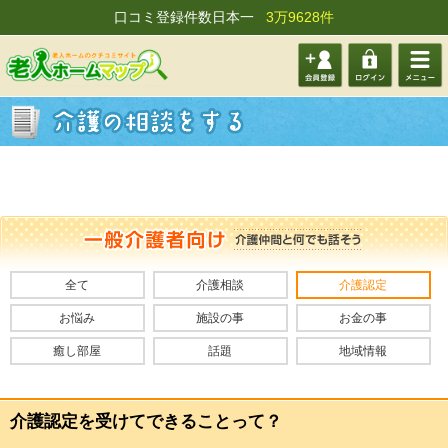
口コミ登録件数日本一
3万9628件
会員登
ログイ
メニュ
録する
ン
ー
全て
介護相談
介護認定
お悩み
施設の事
お金の事
癒し部屋
話題
地域情報
介護認定を受けてできることって？