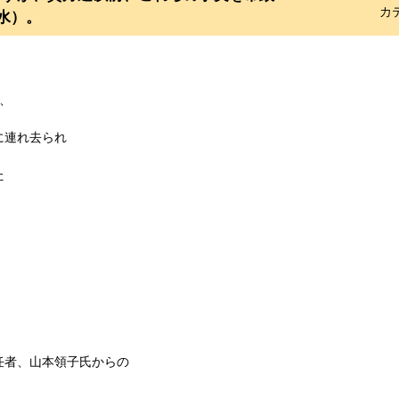
カ
(水）。
等、
に連れ去られ
た
任者、山本領子氏からの