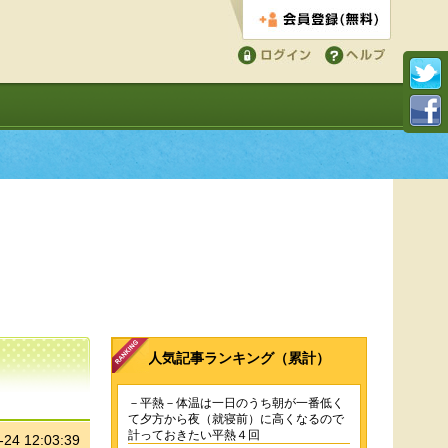
会員登録する
ログイン
ヘルプ
人気記事ランキング（累計）
－平熱－体温は一日のうち朝が一番低く
て夕方から夜（就寝前）に高くなるので
計っておきたい平熱４回
-24 12:03:39