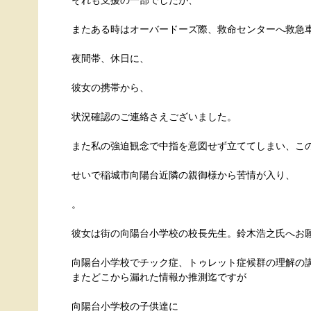
それも支援の一部でしたが、
またある時はオーバードーズ際、救命センターへ救急
夜間帯、休日に、
彼女の携帯から、
状況確認のご連絡さえございました。
また私の強迫観念で中指を意図せず立ててしまい、こ
せいで稲城市向陽台近隣の親御様から苦情が入り、
。
彼女は街の向陽台小学校の校長先生。鈴木浩之氏へお
向陽台小学校でチック症、トゥレット症候群の理解の
またどこから漏れた情報か推測迄ですが
向陽台小学校の子供達に