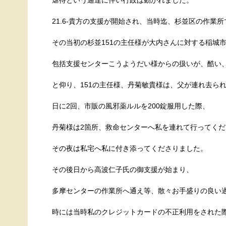
虐待という通達に伴い行政は動かれました。
21.6-貴方の支援が開始され、当時迄、杉並区の作業
その当初の杉並151の主任様が大内さんに対する稲城
包括支援センターこうようだい様からの扱いが、酷い
と仰り、151の主任様、丹菊敏貴様は、父が連れ去ら
日に2回、市販の風邪薬ルルを200錠服用した際、
丹菊様は2箇所、救命センターへ私を連れて行ってくだ
その夜は私宅へ私に付き添ってくださりました。
その後日から高波仁子氏の御支援が始まり、
多摩センターの作業所へ通え等、散々お手盛りの良い
時には当時私のクレジットカードの不正利用をされた