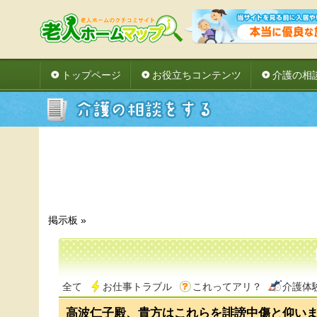
トップページ
お役立ちコンテンツ
介護の相
掲示板
»
全て
お仕事トラブル
これってアリ？
介護体
高波仁子殿、貴方はこれらを誹謗中傷と仰い