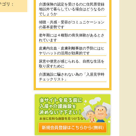
テゴリ：
介護保険の認定を受けるのに住民票登録
地以外で暮らしている場合はどうなるの
でしょうか
傾聴・共感・受容がコミュニケーション
の基本姿勢です
老年期には４種類の喪失体験があるとさ
れています
皮膚内出血・皮膚剥離事故の予防にはヒ
ヤリハットの活用が効果的です
尿意や便意が感じられる、自然な生活を
取り戻すために
介護施設に騙されない為の「入居見学時
チェックリスト」