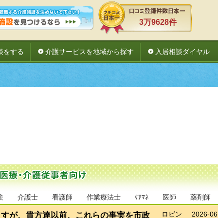
3万9628件
談をする
介護サービスを地域から探す
入居相談ダイヤル
験
介護士
看護師
作業療法士
ｹｱﾏﾈ
医師
薬剤師
ますが、貴方達以前、これらの事実を市政
ロビン
2026-06