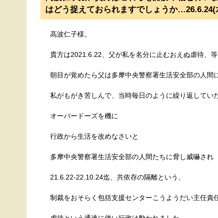
はどう捉えておられますでしょうか…26.6.24
高波仁子様。
貴方は2021.6.22、父が私を名分に止むおえぬ虐待、
朝目が覚めたら父は多摩中央警察署生活安全部の人間
私がもがき苦しんで、当時毎日のように繰り返してい
オーバードーズを機に
行政から生活を改めなさいと
多摩中央警察署生活安全部の人間たちに脅し威嚇され
21.6.22-22.10.24迄、共依存の隔離という、
制裁をおそらく包括支援センターこうようだい主任責