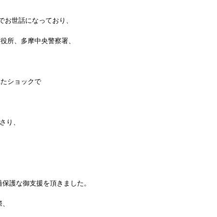
所でお世話になっており、
市役所、多摩中央警察署、
、
れたショックで
さり、
過保護な御支援を頂きました。
際、