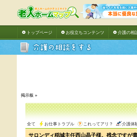
トップページ
お役立ちコンテンツ
介護の相
掲示板
»
全て
お仕事トラブル
これってアリ？
介護体
サロンディ稲城主任西山晶子様。残念ですが