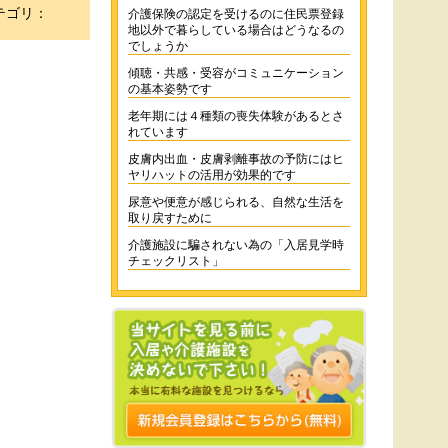
テゴリ：
介護保険の認定を受けるのに住民票登録
地以外で暮らしている場合はどうなるの
でしょうか
傾聴・共感・受容がコミュニケーション
の基本姿勢です
老年期には４種類の喪失体験があるとさ
れています
皮膚内出血・皮膚剥離事故の予防にはヒ
ヤリハットの活用が効果的です
尿意や便意が感じられる、自然な生活を
取り戻すために
介護施設に騙されない為の「入居見学時
チェックリスト」