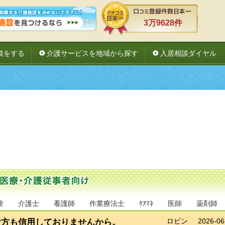
3万9628件
談をする
介護サービスを地域から探す
入居相談ダイヤル
験
介護士
看護師
作業療法士
ｹｱﾏﾈ
医師
薬剤師
貴方も信用しておりませんから。
ロビン
2026-06