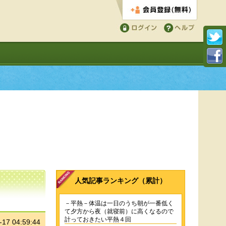
会員登録する
ログイン
ヘルプ
人気記事ランキング（累計）
－平熱－体温は一日のうち朝が一番低く
て夕方から夜（就寝前）に高くなるので
計っておきたい平熱４回
-17 04:59:44