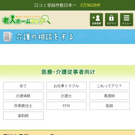
口コミ登録件数日本一
3万9628件
会員登
ログイ
メニュ
録する
ン
ー
全て
お仕事トラブル
これってアリ？
介護体験
介護士
看護師
作業療法士
ｹｱﾏﾈ
医師
薬剤師