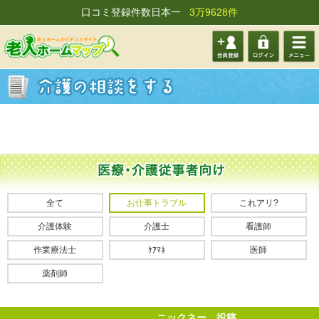
口コミ登録件数日本一
3万9628件
会員登
ログイ
メニュ
録する
ン
ー
全て
お仕事トラブル
これアリ?
介護体験
介護士
看護師
作業療法士
ｹｱﾏﾈ
医師
薬剤師
ニックネー
投稿