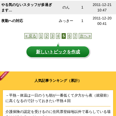
やる気のないスタッフが多過ぎ
2011-12-21
のん
1
ます…
10:47
2011-12-20
夜勤への対応
みっきー
1
00:41
« 戻る
1
2
3
4
5
6
7
次へ »
新しいトピックを作成
人気記事ランキング（累計）
－平熱－体温は一日のうち朝が一番低くて夕方から夜（就寝前）
に高くなるので計っておきたい平熱４回
介護保険の認定を受けるのに住民票登録地以外で暮らしている場