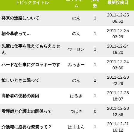
トピックタイトル
最新投稿日
ム
数
2011-12-25
将来の進路について
のん
1
06:52
2011-12-25
朝令暮改って…
のん
1
03:29
先輩に仕事を教えてもらえませ
2011-12-24
ウーロン
1
ん
16:20
2011-12-24
ハードな仕事にグロッキーです
みっきー
1
03:36
2011-12-23
忙しいときに限って
のん
2
22:29
2011-12-23
高齢者の便秘の原因
はるき
1
18:07
2011-12-23
看護師と介護士の関係って
つばさ
0
12:56
2011-12-21
介護職に必要な資質って？
はままん
1
16:12