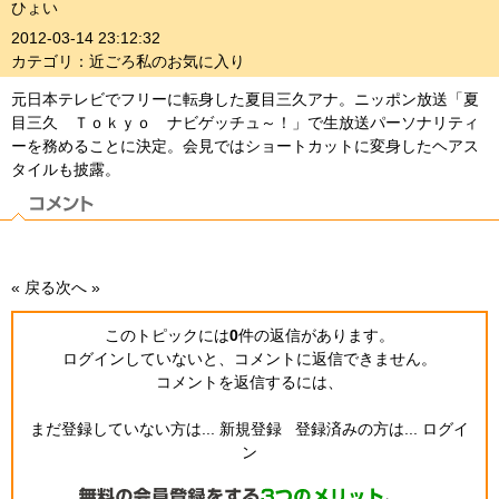
ひょい
2012-03-14 23:12:32
カテゴリ：近ごろ私のお気に入り
元日本テレビでフリーに転身した夏目三久アナ。ニッポン放送「夏
目三久 Ｔｏｋｙｏ ナビゲッチュ～！」で生放送パーソナリティ
ーを務めることに決定。会見ではショートカットに変身したヘアス
タイルも披露。
« 戻る
次へ »
このトピックには
0
件の返信
があります。
ログインしていないと、コメントに返信できません。
コメントを返信するには、
まだ登録していない方は...
新規登録
登録済みの方は...
ログイ
ン