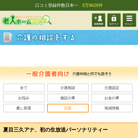
口コミ登録件数日本一
3万9628件
会員登
ログイ
メニュ
録する
ン
ー
全て
介護相談
介護認定
お悩み
施設の事
お金の事
癒し部屋
話題
地域情報
夏目三久アナ、初の生放送パーソナリティー