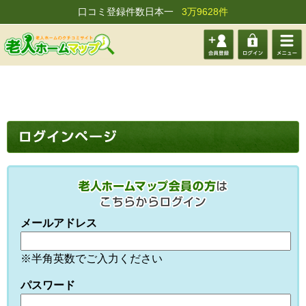
口コミ登録件数日本一
3万9628件
会員登
ログイ
メニュ
録する
ン
ー
メールアドレス
※半角英数でご入力ください
パスワード