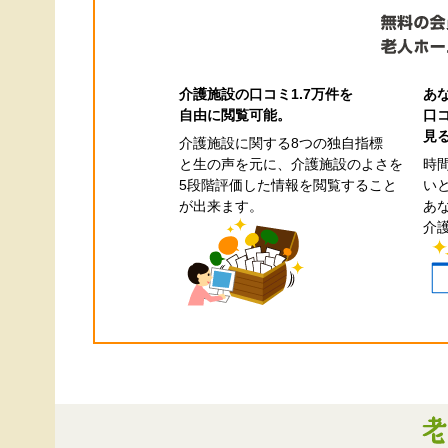
介護施設の口コミ1.7万件を
あ
自由に閲覧可能。
口
見
介護施設に関する8つの独自指標
と生の声を元に、介護施設のよさを
時
5段階評価した情報を閲覧すること
い
が出来ます。
あ
介