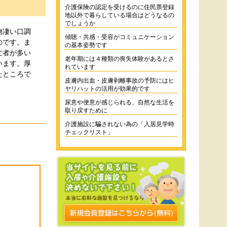
介護保険の認定を受けるのに住民票登録
地以外で暮らしている場合はどうなるの
でしょうか
物凄い口調
傾聴・共感・受容がコミュニケーション
のです。ま
の基本姿勢です
亡者が多い
老年期には４種類の喪失体験があるとさ
います。厚
れています
たところで
皮膚内出血・皮膚剥離事故の予防にはヒ
ヤリハットの活用が効果的です
尿意や便意が感じられる、自然な生活を
取り戻すために
介護施設に騙されない為の「入居見学時
チェックリスト」