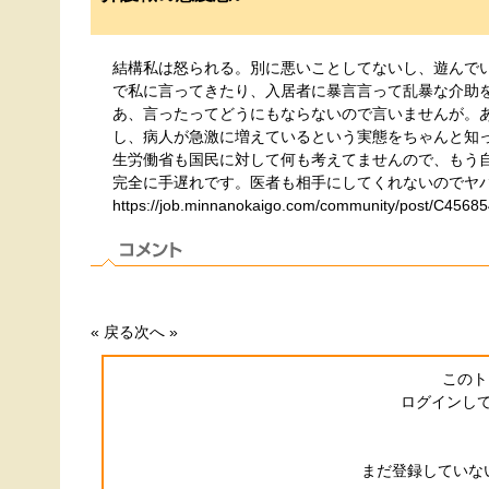
結構私は怒られる。別に悪いことしてないし、遊んで
で私に言ってきたり、入居者に暴言言って乱暴な介助
あ、言ったってどうにもならないので言いませんが。
し、病人が急激に増えているという実態をちゃんと知
生労働省も国民に対して何も考えてませんので、もう
完全に手遅れです。医者も相手にしてくれないのでヤ
https://job.minnanokaigo.com/community/post/C45685
« 戻る
次へ »
このト
ログインし
まだ登録していない