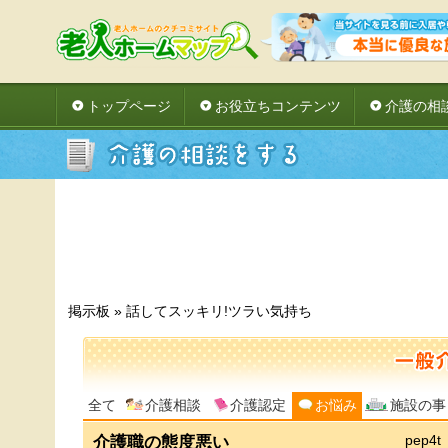
トップページ
お役立ちコンテンツ
介護の相
掲示板
»
話してスッキリ!ツラい気持ち
全て
介護相談
介護認定
お悩み
施設の事
介護職の態度悪い
pep4t