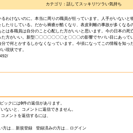
カテゴリ：話してスッキリ!ツラい気持ち
いるわけないのに。本当に周りの職員が狂っています。人手がいないと
をしたりしている。だから褥瘡が酷くなり、表皮剥離の事故が多くなる
あとは各職員は自分のこと心配した方がいいと思います。今の日本の死
った方がいい。新型〇〇〇〇〇〇〇と〇〇〇の影響でヤバい目にあって
自分で何とかするしかなくなっています。今頃になってこの情報を知っ
バい現状です。
492/
ピックには
0
件の返信
があります。
ていないと、コメントに返信できません。
コメントを返信するには、
方は...
新規登録
登録済みの方は...
ログイン