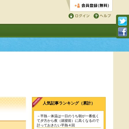
会員登録する
ログイン
ヘルプ
人気記事ランキング（累計）
－平熱－体温は一日のうち朝が一番低く
て夕方から夜（就寝前）に高くなるので
計っておきたい平熱４回