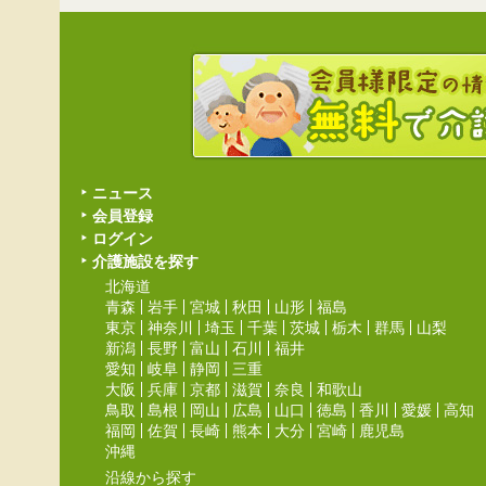
ニュース
会員登録
ログイン
介護施設を探す
北海道
青森
岩手
宮城
秋田
山形
福島
東京
神奈川
埼玉
千葉
茨城
栃木
群馬
山梨
新潟
長野
富山
石川
福井
愛知
岐阜
静岡
三重
大阪
兵庫
京都
滋賀
奈良
和歌山
鳥取
島根
岡山
広島
山口
徳島
香川
愛媛
高知
福岡
佐賀
長崎
熊本
大分
宮崎
鹿児島
沖縄
沿線から探す