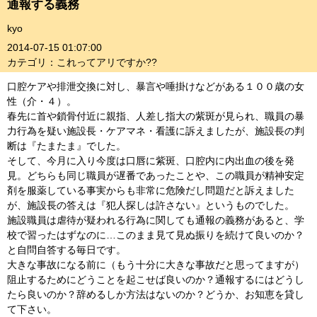
通報する義務
kyo
2014-07-15 01:07:00
カテゴリ：これってアリですか??
口腔ケアや排泄交換に対し、暴言や唾掛けなどがある１００歳の女
性（介・４）。
春先に首や鎖骨付近に親指、人差し指大の紫斑が見られ、職員の暴
力行為を疑い施設長・ケアマネ・看護に訴えましたが、施設長の判
断は『たまたま』でした。
そして、今月に入り今度は口唇に紫斑、口腔内に内出血の後を発
見。どちらも同じ職員が遅番であったことや、この職員が精神安定
剤を服薬している事実からも非常に危険だし問題だと訴えました
が、施設長の答えは『犯人探しは許さない』というものでした。
施設職員は虐待が疑われる行為に関しても通報の義務があると、学
校で習ったはずなのに…このまま見て見ぬ振りを続けて良いのか？
と自問自答する毎日です。
大きな事故になる前に（もう十分に大きな事故だと思ってますが）
阻止するためにどうことを起こせば良いのか？通報するにはどうし
たら良いのか？辞めるしか方法はないのか？どうか、お知恵を貸し
て下さい。