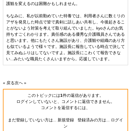
護観を変えるのは困難かもしれません。
ちなみに、私が以前勤めていた特養では、利用者さんに数ミリの
アザを発見した時点で皆で真剣に話しあい共有し、今後起きるこ
とがないよう対策を考えて取り組んでいました。kyoさんのお気
持ちすごくわかります。責任感のある優秀な介護職員さんである
と思います。他にもたくさん施設があり、介護観や組織のあり方
も似ているようで様々です。施設長に報告している時点で決して
見てみぬふりはしてないですよ。施設長にこわくて報告できな
い...みたいな職員たくさんいますから。応援しています。
« 戻る
次へ »
このトピックには
1
件の返信
があります。
ログインしていないと、コメントに返信できません。
コメントを返信するには、
まだ登録していない方は...
新規登録
登録済みの方は...
ログイ
ン