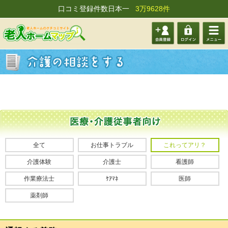
口コミ登録件数日本一
3万9628件
会員登
ログイ
メニュ
録する
ン
ー
全て
お仕事トラブル
これってアリ？
介護体験
介護士
看護師
作業療法士
ｹｱﾏﾈ
医師
薬剤師