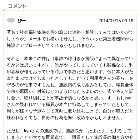
ぴー
2014/07/15 03:19
匿名で社会福祉協議会等の窓口に連絡・相談してみてはいかがで
しょうか。メールでも構いませんし。そういった第三者機関から
施設にアプローチしてくれるかもしれません。
それと、本来この件は（事故の線引きが施設によって異なってい
るかとは思いますが）、誰がやってしまっていても関係なく、利
用者様が傷をおっている時点で事故だと思います。仮に本人がた
またまぶつけてしまったとしても。だって利用者さんの暮らしを
守るのが仕事ですもんね。施設内の取り組みとしては、職員全体
で何が原因か、対策はどのようにしたらよいのか、皆で考えて話
し合い、取り組むことが事故予防になるかと思います。もしkyo
さんの疑われている職員が本当に行為してしまっていたとして、
周りが様々な予測をして真剣に取り組むことで、自分が犯人だと
疑われなくても、自分の行為を悔い改めるかもしれません。
ただし、kyoさんの施設では、施設長が「たまたま」と判断して
しまうことが大きな問題点で、一職員として施設長の働き方や介