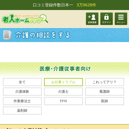
口コミ登録件数日本一
3万9628件
会員登
ログイ
メニュ
録する
ン
ー
全て
お仕事トラブル
これってアリ？
介護体験
介護士
看護師
作業療法士
ｹｱﾏﾈ
医師
薬剤師