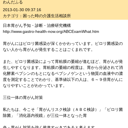
わんだふる
2013-01-30 09:37:16
カテゴリ：困った時の介護生活相談所
日本胃がん予知・診断・治療研究機構
http://www.gastro-health-now.org/ABCExamWhat.htm
胃がんにはピロリ菌感染が深くかかわっています。ピロリ菌感染の
ない人から胃がんが発生することはごくまれです。
また、ピロリ菌感染によって胃粘膜の萎縮が進むほど、胃がんが発
生しやすくなります。胃粘膜の萎縮の程度は、胃から分泌されて消
化酵素ペプシンのもとになるペプシノゲンという物質の血液中の濃
度を測定することでわかり、基準値以下の人は、６～９倍胃がんに
なりやすいことがわかっています。
三位一体の胃がん対策
私たちは、今こそ「胃がんリスク検診（ＡＢＣ検診）」「ピロリ菌
除菌」「消化器内視鏡」が三位一体となった胃
炎・胃がん対策を強く推進すべきであると考えます。