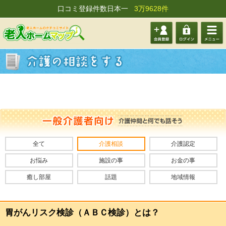
口コミ登録件数日本一
3万9628件
会員登
ログイ
メニュ
録する
ン
ー
全て
介護相談
介護認定
お悩み
施設の事
お金の事
癒し部屋
話題
地域情報
胃がんリスク検診（ＡＢＣ検診）とは？