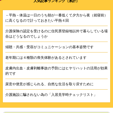
人気記事ランキング（累計）
－平熱－体温は一日のうち朝が一番低くて夕方から夜（就寝前）
に高くなるので計っておきたい平熱４回
介護保険の認定を受けるのに住民票登録地以外で暮らしている場
合はどうなるのでしょうか
傾聴・共感・受容がコミュニケーションの基本姿勢です
老年期には４種類の喪失体験があるとされています
皮膚内出血・皮膚剥離事故の予防にはヒヤリハットの活用が効果
的です
尿意や便意が感じられる、自然な生活を取り戻すために
介護施設に騙されない為の「入居見学時チェックリスト」