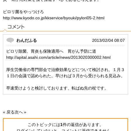
ピロリ菌をやっつけろ
http://www.kyodo.co.jp/kkservice/byouki/pylori05-2.html
わんだふる
2013/02/04 08:07
ピロリ除菌、胃炎も保険適用へ 胃がん予防に道
http://apital.asahi.com/article/news/2013020300002.html
厚生労働省の専門部会で治療効果などについて検討され、１月３
１日の会議で認められた。早ければ３月から受けられる見込み。
早速受けようと検討しております、転ばぬ先の杖です。
« 戻る
次へ »
このトピックには
1
件の返信
があります。
ログインしていないと、コメントに返信できません。