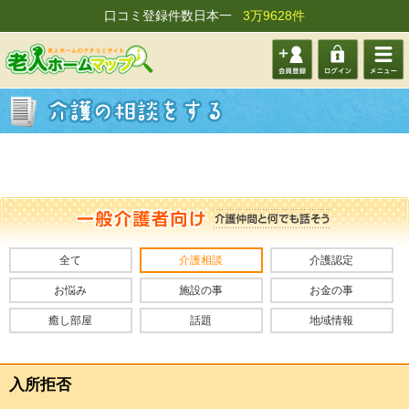
口コミ登録件数日本一
3万9628件
会員登
ログイ
メニュ
録する
ン
ー
全て
介護相談
介護認定
お悩み
施設の事
お金の事
癒し部屋
話題
地域情報
入所拒否