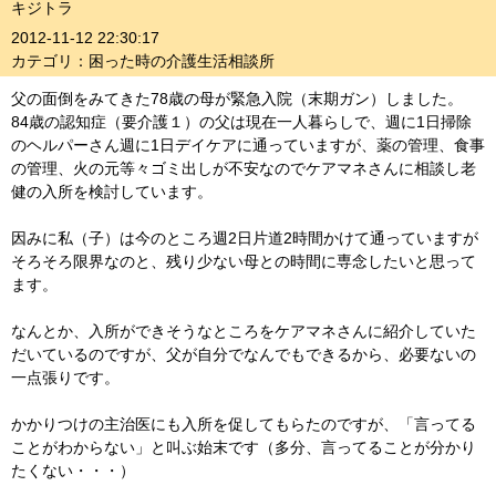
キジトラ
2012-11-12 22:30:17
カテゴリ：困った時の介護生活相談所
父の面倒をみてきた78歳の母が緊急入院（末期ガン）しました。
84歳の認知症（要介護１）の父は現在一人暮らしで、週に1日掃除
のヘルパーさん週に1日デイケアに通っていますが、薬の管理、食事
の管理、火の元等々ゴミ出しが不安なのでケアマネさんに相談し老
健の入所を検討しています。
因みに私（子）は今のところ週2日片道2時間かけて通っていますが
そろそろ限界なのと、残り少ない母との時間に専念したいと思って
ます。
なんとか、入所ができそうなところをケアマネさんに紹介していた
だいているのですが、父が自分でなんでもできるから、必要ないの
一点張りです。
かかりつけの主治医にも入所を促してもらたのですが、「言ってる
ことがわからない」と叫ぶ始末です（多分、言ってることが分かり
たくない・・・）