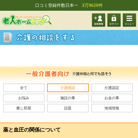
口コミ登録件数日本一
3万9628件
会員登
ログイ
メニュ
録する
ン
ー
全て
介護相談
介護認定
お悩み
施設の事
お金の事
癒し部屋
話題
地域情報
薬と血圧の関係について