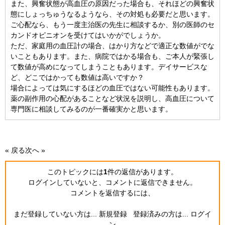
また、興奮状態が高血圧の原因だった場合も、それほどの興奮状
態にしょっちゅうなるようなら、その対処も必要だと思います。
ご心配なら、もう一度主治医の先生に相談するか、別の医師のセ
カンドオピニオンを受けてはいかがでしょうか。
ただ、家庭用の血圧計の場合、はかり方などで適正な数値がでな
いこともあります。また、病院ではかる場合も、ご本人が緊張し
て数値が高めになってしまうこともあります。デイサービスな
ど、どこではかっても数値は高いですか？
場合によっては気にするほどの血圧ではない可能性もあります。
薬の副作用の心配があることなど状況を説明し、高血圧について
専門医に相談してみるのが一番確実かと思います。
« 戻る
次へ »
このトピックには
1
件の返信
があります。
ログインしていないと、コメントに返信できません。
コメントを返信するには、
まだ登録していない方は...
新規登録
登録済みの方は...
ログイ
ン