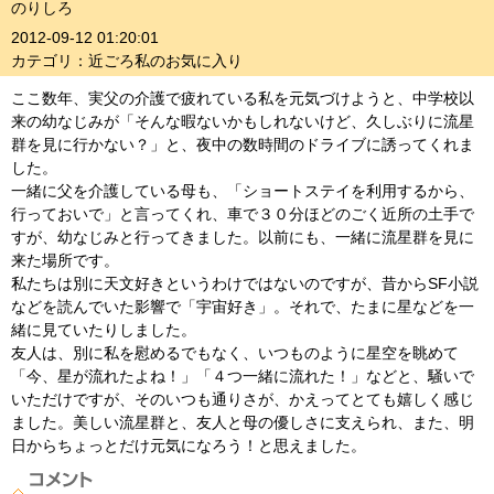
のりしろ
2012-09-12 01:20:01
カテゴリ：近ごろ私のお気に入り
ここ数年、実父の介護で疲れている私を元気づけようと、中学校以
来の幼なじみが「そんな暇ないかもしれないけど、久しぶりに流星
群を見に行かない？」と、夜中の数時間のドライブに誘ってくれま
した。
一緒に父を介護している母も、「ショートステイを利用するから、
行っておいで」と言ってくれ、車で３０分ほどのごく近所の土手で
すが、幼なじみと行ってきました。以前にも、一緒に流星群を見に
来た場所です。
私たちは別に天文好きというわけではないのですが、昔からSF小説
などを読んでいた影響で「宇宙好き」。それで、たまに星などを一
緒に見ていたりしました。
友人は、別に私を慰めるでもなく、いつものように星空を眺めて
「今、星が流れたよね！」「４つ一緒に流れた！」などと、騒いで
いただけですが、そのいつも通りさが、かえってとても嬉しく感じ
ました。美しい流星群と、友人と母の優しさに支えられ、また、明
日からちょっとだけ元気になろう！と思えました。