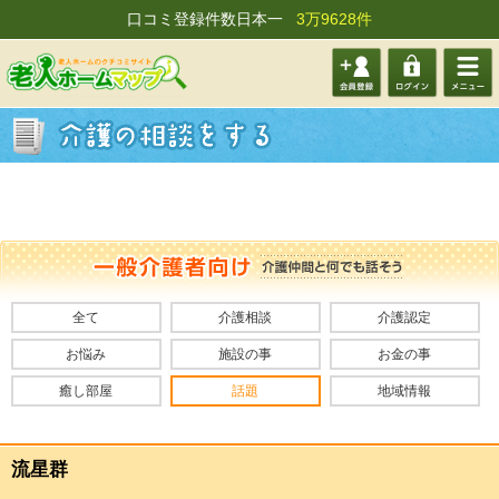
口コミ登録件数日本一
3万9628件
会員登
ログイ
メニュ
録する
ン
ー
全て
介護相談
介護認定
お悩み
施設の事
お金の事
癒し部屋
話題
地域情報
流星群