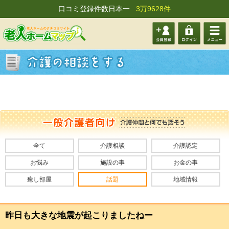
口コミ登録件数日本一
3万9628件
会員登
ログイ
メニュ
録する
ン
ー
全て
介護相談
介護認定
お悩み
施設の事
お金の事
癒し部屋
話題
地域情報
昨日も大きな地震が起こりましたねー