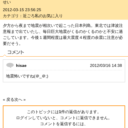
せい
2012-03-15 23:56:25
カテゴリ：近ごろ私のお気に入り
夕方から夜まで地震が相次いで起こった日本列島。東北では津波注
意報まで出ていたし、毎日巨大地震がくるのかくるのかと不安に過
ごしています。今後１週間程度は最大震度４程度の余震に注意が必
要だそう。
hisae
2012/03/16 14:38
地震怖いですね(＠_＠;)
« 戻る
次へ »
このトピックには
1
件の返信
があります。
ログインしていないと、コメントに返信できません。
コメントを返信するには、