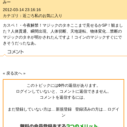
みー
2012-03-14 23:16:16
カテゴリ：近ごろ私のお気に入り
カスペ！・今夜解禁！マジックのタネここまで見せるかSP！観まし
た？人体貫通、瞬間出現、人体切断、天地逆転、物体変化…禁断の
マジックのタネが明かされたんですよ！コインのマジックすぐにで
きそうだったなあ。
« 戻る
次へ »
このトピックには
0
件の返信
があります。
ログインしていないと、コメントに返信できません。
コメントを返信するには、
まだ登録していない方は...
新規登録
登録済みの方は...
ログイ
ン