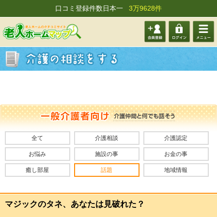
口コミ登録件数日本一
3万9628件
会員登
ログイ
メニュ
録する
ン
ー
全て
介護相談
介護認定
お悩み
施設の事
お金の事
癒し部屋
話題
地域情報
マジックのタネ、あなたは見破れた？