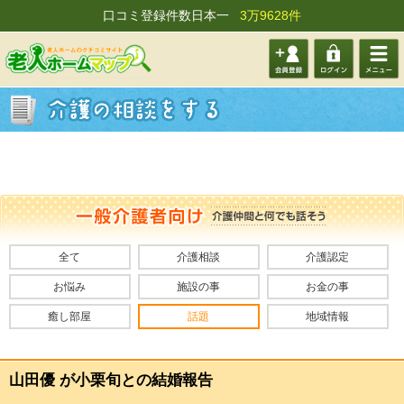
口コミ登録件数日本一
3万9628件
会員登
ログイ
メニュ
録する
ン
ー
全て
介護相談
介護認定
お悩み
施設の事
お金の事
癒し部屋
話題
地域情報
山田優 が小栗旬との結婚報告