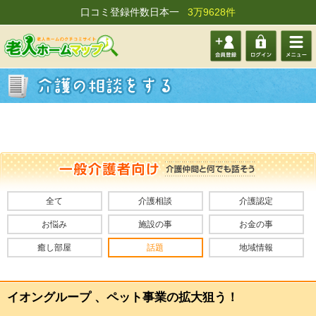
口コミ登録件数日本一
3万9628件
会員登
ログイ
メニュ
録する
ン
ー
全て
介護相談
介護認定
お悩み
施設の事
お金の事
癒し部屋
話題
地域情報
イオングループ 、ペット事業の拡大狙う！