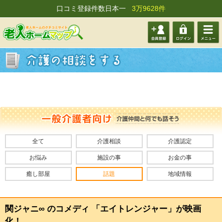
口コミ登録件数日本一
3万9628件
会員登
ログイ
メニュ
録する
ン
ー
全て
介護相談
介護認定
お悩み
施設の事
お金の事
癒し部屋
話題
地域情報
関ジャニ∞ のコメディ 「エイトレンジャー」が映画
化！