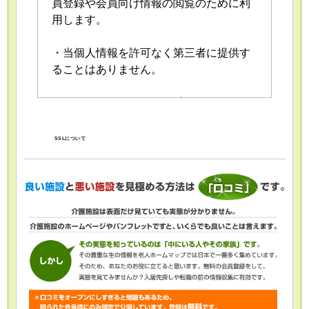
員登録や会員向け情報の閲覧のために利
用します。
・当個人情報を許可なく第三者に提供す
ることはありません。
・当個人情報の取扱いを委託することが
あります。委託にあたっては、委託先に
おける個人情報の安全管理が図られるよ
SSLについて
う、委託先に対する必要かつ適切な監督
を行います。
・当個人情報の利用目的の通知、開示、
内容の訂正・追加または削除、利用の停
止・消去および第三者への提供の停止
（「開示等」といいます。）を受け付け
ております。開示等の求めは、以下の
「個人情報苦情及び相談窓口」で受け付
けます。