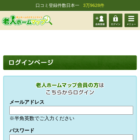
口コミ登録件数日本一
3万9628件
会員登
ログイ
メニュ
録する
ン
ー
メールアドレス
※半角英数でご入力ください
パスワード