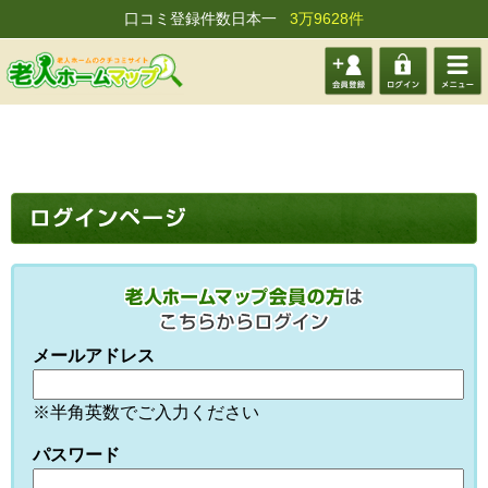
口コミ登録件数日本一
3万9628件
会員登
ログイ
メニュ
録する
ン
ー
メールアドレス
※半角英数でご入力ください
パスワード