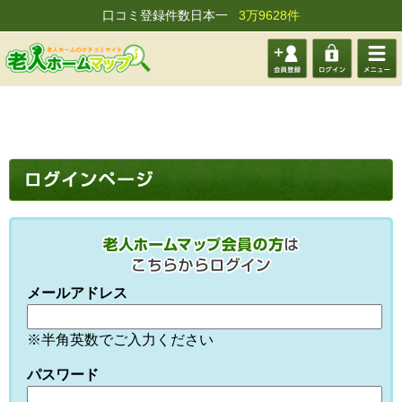
口コミ登録件数日本一
3万9628件
会員登
ログイ
メニュ
録する
ン
ー
メールアドレス
※半角英数でご入力ください
パスワード