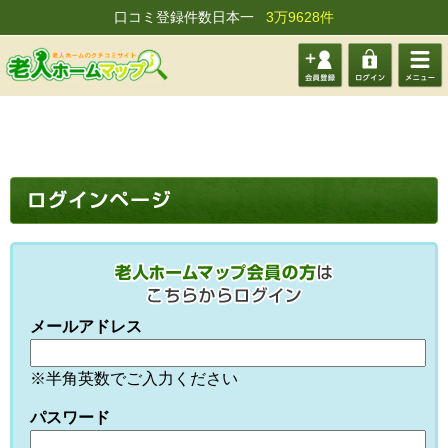
口コミ登録件数日本一
3万9628件
会員登
ログイ
メニュ
録する
ン
ー
メールアドレス
※半角英数でご入力ください
パスワード