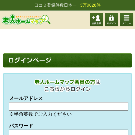
口コミ登録件数日本一
3万9628件
会員登
ログイ
メニュ
録する
ン
ー
メールアドレス
※半角英数でご入力ください
パスワード