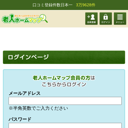
口コミ登録件数日本一
3万9628件
会員登
ログイ
メニュ
録する
ン
ー
メールアドレス
※半角英数でご入力ください
パスワード