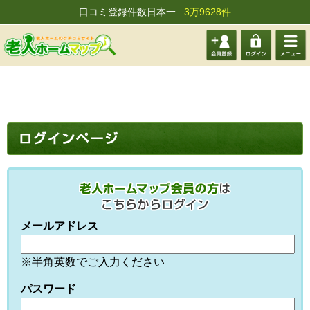
口コミ登録件数日本一
3万9628件
会員登
ログイ
メニュ
録する
ン
ー
メールアドレス
※半角英数でご入力ください
パスワード