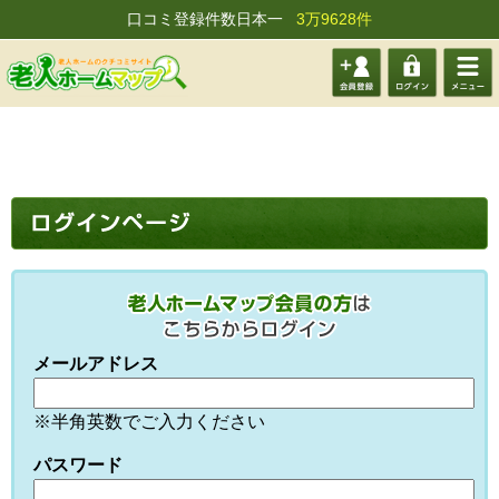
口コミ登録件数日本一
3万9628件
会員登
ログイ
メニュ
録する
ン
ー
メールアドレス
※半角英数でご入力ください
パスワード