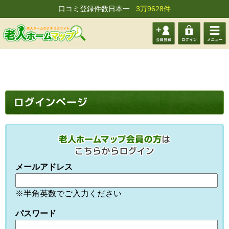
口コミ登録件数日本一
3万9628件
会員登
ログイ
メニュ
録する
ン
ー
メールアドレス
※半角英数でご入力ください
パスワード