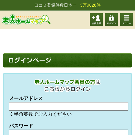
口コミ登録件数日本一
3万9628件
会員登
ログイ
メニュ
録する
ン
ー
メールアドレス
※半角英数でご入力ください
パスワード